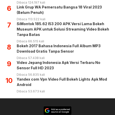
Dibaca 124.197 kali
6
Link Grup WA Pemersatu Bangsa 18 Viral 2023
(Belum Penuh)
Dibaca 113.522 kali
7
SiMontok 185.62 l53 200 APK Versi Lama Bokeh
Museum APK untuk Solusi Streaming Video Bokeh
Tanpa Batas
Dibaca 66.515 kali
8
Bokeh 2017 Bahasa Indonesia Full Album MP3
Download Gratis Tanpa Sensor
Dibaca 57.438 kali
9
Video Jepang Indonesia Apk Versi Terbaru No
Sensor Full HD 2023
Dibaca 56.835 kali
10
Yandex com Vpn Video Full Bokeh Lights Apk Mod
Android
Dibaca 53.673 kali