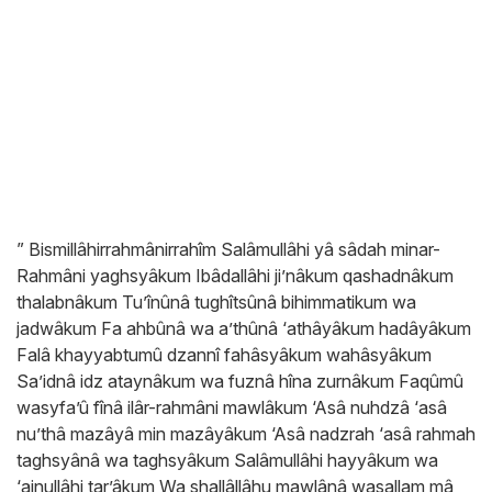
” Bismillâhirrahmânirrahîm Salâmullâhi yâ sâdah minar-
Rahmâni yaghsyâkum Ibâdallâhi ji’nâkum qashadnâkum
thalabnâkum Tu’înûnâ tughîtsûnâ bihimmatikum wa
jadwâkum Fa ahbûnâ wa a’thûnâ ‘athâyâkum hadâyâkum
Falâ khayyabtumû dzannî fahâsyâkum wahâsyâkum
Sa’idnâ idz ataynâkum wa fuznâ hîna zurnâkum Faqûmû
wasyfa’û fînâ ilâr-rahmâni mawlâkum ‘Asâ nuhdzâ ‘asâ
nu’thâ mazâyâ min mazâyâkum ‘Asâ nadzrah ‘asâ rahmah
taghsyânâ wa taghsyâkum Salâmullâhi hayyâkum wa
‘ainullâhi tar’âkum Wa shallâllâhu mawlânâ wasallam mâ