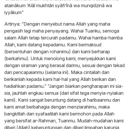
atainâkum ‘Alâl mukhtâri syâfi’înâ wa munqidzinâ wa
iyyâkum”
Artinya: “Dengan menyebut nama Allah yang maha
pengasih lagi maha penyayang. Wahai Tuanku, semoga
salam Allah tetap tercurah padamu. Wahai hamba-hamba
Allah, kami datang kepadamu. Kami bermaksud
(bersentuhan dengan rohanimu) dan kami berharap
(berkahmu). Untuk menolong kami, menyejukkan kami
dengan siraman yang berasal darimu, sesuai dengan tekad
dan pencapaianmu (selama ini). Maka cintailah dan
berikanlah kepada kami hal-hal yang Allah berikan dan
hadiahkan padamu.” “Jangan biarkan pengharapan ini sia-
sia, jauhlah engkau semua (dari sifat tega menyia-nyiakan
kami). Kami sangat beruntung datang di haribaanmu dan
kami amat berbahagia dengan menziarahimu, maka
bangkitlah dan syafaatilah kami bermohon pada Allah
yang bersifat ar-Rahman, Tuanmu. Mudah-mudahan kami
diberi (Allah) keberuntungan dan diberi limpahan karunia