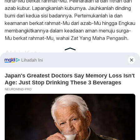
ridha-Mu berkat rahmat-Mu. Peliharalah ia dari fitnah dan
azab kubur. Lapangkanlah kuburnya. Jauhkanlah dinding
bumi dari kedua sisi badannya. Pertemukanlah ia dan
keamanan berkat rahmat-Mu dari azab-Mu hingga Engkau
membangkitkannya dalam keadaan aman menuju surga-
Mu berkat rahmat-Mu, wahai Zat Yang Maha Pengasih.
Akhir Kata
Demikian penjelasan tentang Bacaan Doa Ziarah Kubur
yang bisa kami sampaikan, semoga informasi tersebut
bisa membantu para pembaca setia artikel
mapbussidterbaru.com Terimakasih sudah mengunjungi
website kami dan jangan lupa ikuti artikel-artikel terbaru
yang tidak kalah populer dari artikel sebelumnya.
Aditya Pratama
Editor
seorang penulis lepas yang