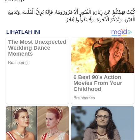
كُنْتُ نَهَيْتُكُمْ عَنْ زِيَارَةِ الْقُبُورِ أَلَا فَزُورُوهَا، فَإِنَّهُ يُرِقُّ الْقَلْبَ، وَتُدْمِعُ
الْعَيْنَ، وَتُذَكِّرُ الْآخِرَةَ، وَلَا تَقُولُوا هُجْرً