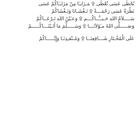
نُحْظَى عَسَى نُعْطَى ۩ مَـزَايـَا مِنْ مَزَايـَاكُمْ عَسَى
نَظْرَةْ عَسَى رَحْمَـــةْ ۩ تَـغْشَـانَا وَتَـغْشَاكُمْ
سَــــلاَمُ اللهِ حَـيــَّــاكُـــم ۩ وَعـَيْنُ اللهِ تَـرْعَــاكُمْ
وَصَـــــلَّى اللهُ مـَوْلاَنَـــا ۩ وَسَـــــلَّمَ مَا أَتَـيْنَـــاكُـــــمْ
عَلَى الْمُخْـتَارِ شَـــافِعِنَــا ۩ وَمُـنْقـِذِنَـا وَإِيَّـــــاكُمْ