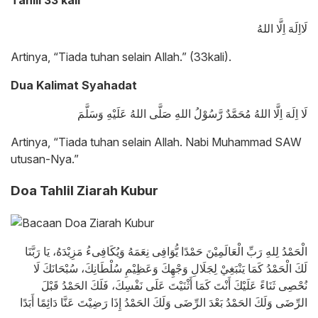
Tahlil 33 kali
لَااِلَهَ اِلَّا اللهُ
Artinya, “Tiada tuhan selain Allah.” (33kali).
Dua Kalimat Syahadat
لَا اِلَهَ اِلَّا اللهُ مُحَمَّدٌ رَّسُوْلُ اللهِ صَلَّى اللهُ عَلَيْهِ وَسَلَّمَ
Artinya, “Tiada tuhan selain Allah. Nabi Muhammad SAW
utusan-Nya.”
Doa Tahlil Ziarah Kubur
الْحَمْدُ لِلهِ رَبِّ الْعَالَمِيْنَ حَمْدًا يُّوَافِى نِعَمَهُ وَيُكَافِىءُ مَزِيْدَهُ، يَا رَبَّنَا
لَكَ الْحَمْدُ كَمَا يَنْبَغِيْ لِجَلَالِ وَجْهِكَ وَعَظِيْمِ سُلْطَانِكَ، سُبْحَانَكَ لَا
نُحْصِى ثَنَاءً عَلَيْكَ أَنْتَ كَمَا أَثْنَيْتَ عَلَى نَفْسِكَ، فَلَكَ الحَمْدُ قَبْلَ
الرِّضَى وَلَكَ الحَمْدُ بَعْدَ الرِّضَى وَلَكَ الحَمْدُ إِذَا رَضِيْتَ عَنَّا دَائِمًا أَبَدًا