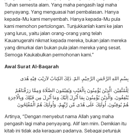
Tuhan semesta alam. Yang maha pengasih lagi maha
penyayang. Yang menguasai hari pembalasan. Hanya
kepada-Mu kami menyembah. Hanya kepada-Mu pula
kami memohon pertolongan. Tunjukkanlah kami ke jalan
yang lurus, yaitu jalan orang-orang yang telah
Kauanugerahi nikmat kepada mereka, bukan jalan mereka
yang dimurkai dan bukan pula jalan mereka yang sesat.
Semoga Kaukabulkan permohonan kami.”
Awal Surat Al-Baqarah
بِسْمِ اللهِ الرَّحْمَنِ الرَّحِيْمِ. المّ. ذَلِكَ الكِتابُ لاَرَيْبَ فِيْهِ هُدَى
لِلْمُتَّقِيْنَ. الَّذِيْنَ يُؤْمِنُونَ بِالْغَيْبِ وَيُقِيْمُونَ الصَّلَاةَ وَمِمَّا رَزَقْنَاهُمْ
يُنْفِقُونَ. وَالَّذِيْنَ يُؤْمِنُونَ بِمَا اُنْزِلَ اِلَيْكَ وَمَا اُنْزِلَ مِن قَبْلِكَ وَبِالْاَخِرَةِ
هُمْ يُوقِنُونَ. اُولَئِكَ عَلَى هُدًى مِّن رَّبِّهِمْ، وَاُولَئِكَ هُمُ الْمُفْلِحُونَ
Artinya, “Dengan menyebut nama Allah yang maha
pengasih lagi maha penyayang. Alif lam mim. Demikian itu
kitab ini tidak ada keraguan padanya. Sebagai petunjuk