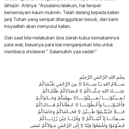
lâhiqûn ​​​​​​​ Artinya: “Assalamu’alaikum, hai tempat
bersemayam kaum mukmin. Telah datang kepada kalian
janji Tuhan yang sempat ditangguhkan besok, dan kami
insyaallah akan menyusul kalian.
Dan saat kita melakukan doa ziarah kubur kemakamnya
para wali, biasanya para kiai menganjurkan kita untuk
membaca sholawat ” Salamulloh yaa sadah”
بِسْمِ اللهِ الرَّحْمٰنِ الرَّحِيْمِ
سَـــلاَمُ اللهِ يـَا سَـــادَةْ ۩ مِنَ الرَّحْمٰنِ يَغْـْشَاكُمْ
عِبَـــــادَ اللهِ جِـئْنَــاكُمْ ۩ قَـصَدْنَاكُمْ طَلَبْنَـاكُمْ
تُـعِــيـْنُوْنَــــا تُـغِــــيْثُوْنَــــا۩ بـهِمَّتِكُمْ وَجَــدْوَاكُـمْ
فَأَحْبُـوْنَـــــا وَأَعْـطُوْنَــــا ۩ عَـطَاَياكُمْ هَـــدَايَـاكُمْ
فَــــلاَ خَيَّـبْتُـمُوْا ظَـــنِّيْ ۩ فَحَــاشَاكُمْ وَحَاشَاكُمْ
سَــعِدْنَـــا إِذْ أَتَيْنــَاكُمْ ۩ وَفُزْنَــا حِيْنَ زُرْنَــــاكُمْ
فَـقـُوْمُوْا وَاشْفَعُوْا فِيْنَا ۩ إِلَى الرَّحْمٰنِ مَـوْلاَكُمْ عَسَى