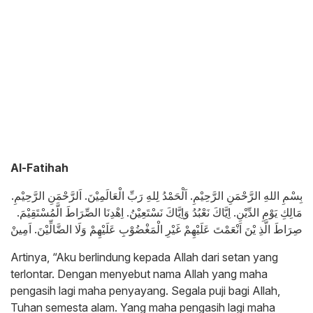
Al-Fatihah
بِسْمِ اللهِ الرَّحْمَنِ الرَّحِيْمِ. اَلْحَمْدُ لِلهِ رَبِّ الْعَالَمِيْنَ. اَلرَّحْمَنِ الرَّحِيْمِ.
مَالِكِ يَوْمِ الدِّيْنِ. اِيَّاكَ نَعْبُدُ وَاِيَّاكَ نَسْتَعِيْنُ. اِهْدِنَا الصِّرَاطَ الَّمُسْتَقِيْمَ.
صِرَاطَ الَّذِ يْنَ اَنْعَمْتَ عَلَيْهِمْ غَيْرِ الْمَغْضُوْبِ عَلَيْهِمْ وَلَا الضَّالِّيْنَ. اَمِينْ
Artinya, “Aku berlindung kepada Allah dari setan yang
terlontar. Dengan menyebut nama Allah yang maha
pengasih lagi maha penyayang. Segala puji bagi Allah,
Tuhan semesta alam. Yang maha pengasih lagi maha