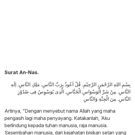
Surat An-Nas.
بِسْمِ اللهِ الرَّحْمَنِ الرَّحِيْمِ. قُلْ اَعُوذُ بِرَبِّ النَّاسِ. مَلِكِ النَّاسِ. اِلَهِ
النَّاسِ. مِنْ شَرِّ الْوَسْوَاسِ الْخَنَّاسِ. الَّذِى يُوَسْوِسُ فِى صُدُوْرِ
النَّاسِ. مِنَ الْجِنَّةِ وَالنَّاسِ
Artinya, “Dengan menyebut nama Allah yang maha
pengasih lagi maha penyayang. Katakanlah, ‘Aku
berlindung kepada tuhan manusia, raja manusia.
Sesembahan manusia, dari kejahatan bisikan setan yang