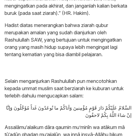
mengingatkan pada akhirat, dan janganlah kalian berkata
buruk (pada saat ziarah).” (HR. Hakim).
Hadist diatas menerangkan bahwa ziarah qubur
merupakan amalan yang sudah dianjurkan oleh
Rashulullah SAW, yang bertujuan untuk mengingatkan
orang yang masih hidup supaya lebih mengingat lagi
tentang kematian yang bisa diambil pelajaran.
Selain menganjurkan Rashulullah pun mencotohkan
kepada ummat muslim saat berziarah ke kuburan untuk
terlebih dahulu mengucapkan salam:
السَّلامُ عَلَيْكُمْ دَارَ قَوْمٍ مُؤْمِنينَ وَأتاكُمْ ما تُوعَدُونَ غَداً مُؤَجَّلُونَ وَإنَّا
إنْ شاءَ اللَّهُ بِكُمْ لاحقُونَ
Assalâmu‘alaikum dâra qaumin mu’minîn wa atâkum mâ
tû‘adûn ghadan mu’ajjalûn, wa innâ insyâ-Allâhu bikum