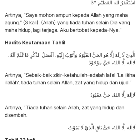
اَسْتَغْفِرُاللهَ الْعَظِيْمَ *3
Artinya, “Saya mohon ampun kepada Allah yang maha
agung.” (3 kali). (Allah) yang tiada tuhan selain Dia yang
maha hidup, lagi terjaga. Aku bertobat kepada-Nya.”
Hadits Keutamaan Tahlil
. الَّذِيْ لَا اِلَهَ اِلَّا هُوَ الحَيُّ القَيُّوْمُ وَأَتُوْبُ إِلَيْهِ، اَفْضَلُ الذِّكْرِ فَاعْلَمْ اَنَّهُ
لَااِلَهَ اِلَّا اللهُ، حَيٌّ مَوْجُوْدٌ
Artinya, “Sebaik-baik zikir–ketahuilah–adalah lafal ‘La ilāha
illallāh’, tiada tuhan selain Allah, zat yang hidup dan ujud.”
لَااِلَهَ اِلَّا اللهُ، حَيٌّ مَعْبُوْدٌ
Artinya, “Tiada tuhan selain Allah, zat yang hidup dan
disembah.
لَااِلَهَ اِلَّا اللهُ، حَىٌّ بَاقٍ الَّذِيْ لَا يَمُوْتُ