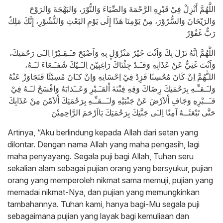
اللَّهُمَّ أَنْزِلْ فِيْ قَبْرِهِ الرَّحْمَةَ وَالضِّيَاءَ وَالنُّوْرَ، وَالبَهْجَةَ وَالرَوْحَ
وَالرَيْحَانَ وَالسُّرُوْرَ، مِنْ يَوْمِنَا هَذَا إِلَى يَوْمِ البَعْثِ وَالنُّشُوْرِ، إِنَّكَ مَلِكٌ
رَبٌّ غَفُوْرٌ
اللَّهُمَّ اِنَّهُ نَزَلَ بِكَ وَاَنْتَ خَيْرُ مَنْزُوْلٍ بِهِ وَاَصْبَحَ فـَـقِـيْرًا اِلـَى رَحْمَتِكَ،
وَاَنْتَ غَنِيٌّ عَنْ عَذَابِهِ وَقـَـدْ جِئْنَاكَ رَاغِبِيْنَ اِلـَـيْكَ شُفـَـعَاءَ لـَـهُ،
اللـّٰهُمَّ اِنْ كَانَ مُحْسِنًا فَزِدْ فِيْ اِحْسَانِهِ وَاِنْ كـَانَ مُسِيْئًا فَتَجَاوَزْ عَنْهُ
وَلـَـقـِّـهِ بِرَحْمَتِكَ رِضَاكَ وَقِهِ فِتْنَةَ اْلقـَـبْرِ وَعَــَذابَهُ وَافْسَحْ لـَـهُ فِيْ
قـَــبْرِهِ وَجَافِ اْلاَرْضَ عَنْ جَنْبَيْهِ وَلـَــقـِّـهِ بِرَحْمَتِكَ اْلاَمْنَ مِنْ عَذَابِكَ
حَتَّى تَبْعَثَــهُ آمِنًا اِلـَى جَنَّتِكَ بِرَحْمَتِكَ يَااَرْحَمَ الرَّاحِمِيْنَ
Artinya, “Aku berlindung kepada Allah dari setan yang
dilontar. Dengan nama Allah yang maha pengasih, lagi
maha penyayang. Segala puji bagi Allah, Tuhan seru
sekalian alam sebagai pujian orang yang bersyukur, pujian
orang yang memperoleh nikmat sama memuji, pujian yang
memadai nikmat-Nya, dan pujian yang memungkinkan
tambahannya. Tuhan kami, hanya bagi-Mu segala puji
sebagaimana pujian yang layak bagi kemuliaan dan