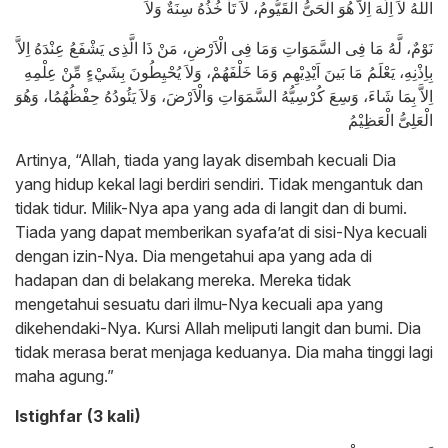
اللهُ لاَ اِلَهَ اِلاَّ هُوَ الْحَىُّ الْقَيُّومُ، لاَ تَاْ خُذُهُ سِنَةٌ وَلاَ
نَوْمٌ، لَّهُ مَا فِى السَّمَوَاتِ وَمَا فِى الْاَرْضِ، مَنْ ذَا الَّذِى يَشْفَعُ عِنْدَهُ اِلاَّ
بِاِذْنِهِ، يَعْلَمُ مَا بَينَ اَيْدِيْهِم وَمَا خَلْفَهُمْ، وَلاَ يُحْيِطُونَ بِشَيْءٍ مِّنْ عِلْمِهِ
اِلاَّ بِمَا شَاءَ، وَسِعَ كُرْسِيُّهُ السَّمَوَاتِ وَالْاَرْضَ، وَلاَ يَئُودُهُ حِفْظُهُمُا، وَهُوَ
الْعَلِىُّ الْعَظِيْمُ
Artinya, “Allah, tiada yang layak disembah kecuali Dia
yang hidup kekal lagi berdiri sendiri. Tidak mengantuk dan
tidak tidur. Milik-Nya apa yang ada di langit dan di bumi.
Tiada yang dapat memberikan syafa’at di sisi-Nya kecuali
dengan izin-Nya. Dia mengetahui apa yang ada di
hadapan dan di belakang mereka. Mereka tidak
mengetahui sesuatu dari ilmu-Nya kecuali apa yang
dikehendaki-Nya. Kursi Allah meliputi langit dan bumi. Dia
tidak merasa berat menjaga keduanya. Dia maha tinggi lagi
maha agung.”
Istighfar (3 kali)