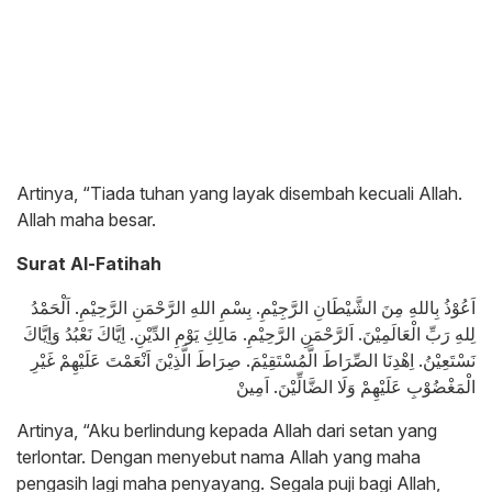
Artinya, “Tiada tuhan yang layak disembah kecuali Allah.
Allah maha besar.
Surat Al-Fatihah
اَعُوْذُ بِاللهِ مِنَ الشَّيْطَانِ الرَّجِيْمِ. بِسْمِ اللهِ الرَّحْمَنِ الرَّحِيْمِ. اَلْحَمْدُ
لِلهِ رَبِّ الْعَالَمِيْنَ. اَلرَّحْمَنِ الرَّحِيْمِ. مَالِكِ يَوْمِ الدِّيْنِ. اِيَّاكَ نَعْبُدُ وَاِيَّاكَ
نَسْتَعِيْنُ. اِهْدِنَا الصِّرَاطَ الَّمُسْتَقِيْمَ. صِرَاطَ الَّذِيْنَ اَنْعَمْتَ عَلَيْهِمْ غَيْرِ
الْمَغْضُوْبِ عَلَيْهِمْ وَلَا الضَّالِّيْنَ. اَمِينْ
Artinya, “Aku berlindung kepada Allah dari setan yang
terlontar. Dengan menyebut nama Allah yang maha
pengasih lagi maha penyayang. Segala puji bagi Allah,