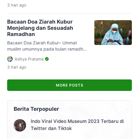
3 hari
ago
aplikasi yang bikin smartphone lemot.
Untuk itu yuk kita cari tahu apa saja
aplikasi tersebut? Saat kamu memiliki
Bacaan Doa Ziarah Kubur
smartphone ternyata sangat payah
Menjelang dan Sesuadah
loadingnya sampai terlalu lama,
Ramadhan
kemungkinan hal itu terjadi akibat
terlalu banyaknya aplikasi yang sudah
Bacaan Doa Ziarah Kubur– Ummat
terpasang. Sehingga imbasnya akan
muslim umumnya pada bulan ramadhan
[…]
melakukan kegiatan rutinan menziarahi
Aditya Pratama
kubur bagi sanak keluarganya yang
3 hari
ago
sudah meninggal. Yang bertujuan untuk
berdoa bagi orangtua ataupun
keluarga yang sudah meninggal
MORE POSTS
didunia. Doa ziarah kubur yang
dibacanya pun beragam, dimulai
dengan mengucapkan salam pada ahli
qubur, membaca yasin beserta tahlilnya
Berita Terpopuler
yang bertujuan untuk memohon […]
Indo Viral Video Museum 2023 Terbaru di
Twitter dan Tiktok