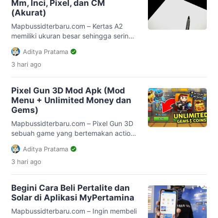
Mm, Inci, Pixel, dan CM
walau sama-sam dua rakaat, Apa
(Akurat)
perbedaan shalat jum’at dan salat idul
adha padahal sama dua rakaatnya […]
Mapbussidterbaru.com – Kertas A2
memiliki ukuran besar sehingga sering
sekali digunakan untuk kebutuhan
Aditya Pratama
percetakan. Untuk penggunaan harian,
3 hari
ago
ukuran kertas A2 dianggap terlalu
besar sehingga butuh proses
pemotongan terlebih dahulu. Meski
Pixel Gun 3D Mod Apk (Mod
demikian, kertas ini tetap digunakan
Menu + Unlimited Money dan
untuk berbagai kebutuhan. Pada artikel
Gems)
ini kita akan membahas tentang kertas
A2 mulai dari ukuran hingga fungsinya.
Mapbussidterbaru.com – Pixel Gun 3D
Diharapkan dengan mengetahui […]
sebuah game yang bertemakan action
ini bisa sangat menjadi rekomendasi
Aditya Pratama
kamu. Bahkan game ini merupakan
3 hari
ago
sebuah game yang unik jika kamu
mainkan. Game ini dihadirkan untuk
kamu yang sangat menyukai sebuah
Begini Cara Beli Pertalite dan
game action yang berupa tembak-
Solar di Aplikasi MyPertamina
tembakan. Sebuah game yang bisa
kamu mainkan sendirian maupun
Mapbussidterbaru.com – Ingin membeli