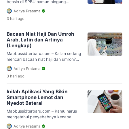
bersama dengan teman. Jika kamu
bensin di SPBU namun bingung
penasaran […]
bagaimana caranya? Tenang saja,
Aditya Pratama
berikut ini cara beli pertalite dan solar
3 hari
ago
di aplikasi MyPertamina dengan
gambar. Yuk, simak penjelasan
artikelnya dengan sebagai berikut. PT
Bacaan Niat Haji Dan Umroh
Pertamina selaku penjual bensin yang
Arab, Latin dan Artinya
sudah lama eksis melayani masyarakat
(Lengkap)
di seluruh indonesia, kini telah
mengeluarkan aturan yang terbaru jika
Mapbussidterbaru.com – Kalian sedang
ingin melakukan […]
mencari bacaan niat haji dan umroh?
kebetulan sekali karena pada
Aditya Pratama
kesempatan kali ini
3 hari
ago
mapbussidterbaru.com akan
membahasnya. Untuk lebih lengkapnya
silahkan simak penjelasan dibawah ini.
Inilah Aplikasi Yang Bikin
Haji adalah menuju ka’bah untuk
Smartphone Lemot dan
melaksanakan ibadah rukun islam yang
Nyedot Baterai
kelima,Haji adalah ibadah yang wajib
dilaksanakan sekali seumur hidup oleh
Mapbussidterbaru.com – Kamu harus
setiap muslim yang memenuhi syarat.
mengetahui penyebabnya kenapa
Rukun haji […]
kinerja ponsel menjadi kurang
Aditya Pratama
maksimal, ternyata ada beberapa