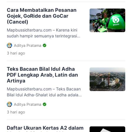
Tawarih, tata cara dan lainnya. Ibadah
sholat tarawih merupakan amalan
Cara Membatalkan Pesanan
ibadah yang di sunnahkan oleh
Gojek, GoRide dan GoCar
Rashulallah dilakukan pada malam hari
(Cancel)
bulan ramadhan, tepatnya setelah
sholat isya’. Adapun sholat […]
Mapbussidterbaru.com – Karena kini
sudah hampir semuanya terintegrasi
bersama dengan akses jaringan
Aditya Pratama
internet secara online bahkah sekedar
3 hari
ago
membeli makanan pun bisa lewat apk,
namun bagaimana jadinya jika keadaan
orderan kita sendiri secara sepintas
Teks Bacaan Bilal Idul Adha
ingin segera Membatalkan Pesanan
PDF Lengkap Arab, Latin dan
Gojek (GoRide dan GoCar) apakah
Artinya
memang bisa?. Nah apabila memang
kalian semua ternyata belum juga
Mapbussidterbaru.com – Teks Bacaan
mengetahui persis akan […]
Bilal Idul Adha-Shalat idul adha adalah
termasuk salah satu shalat sunnah
Aditya Pratama
muakkad dan boleh dikerjakan oleh
3 hari
ago
seorang islam laki-laki dan permepuan,
boleh dikerjaan secara berjamaah atau
dikerjakan sendiri-sendiri. Shalat idul
Daftar Ukuran Kertas A2 dalam
adha berbeda dengan shalat jum’at