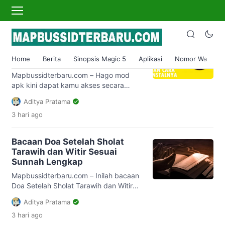
Dan
Hago Mod Apk Unlimited
Diamond + Cara Download Dan
Home
Berita
Sinopsis Magic 5
Aplikasi
Nomor Wa
S
Instalnya 2023
Mapbussidterbaru.com – Hago mod
apk kini dapat kamu akses secara
gratis di smartphone bahkan bisa juga
Aditya Pratama
untuk menikmati semua gamesnya.
3 hari
ago
Lantas apakah kamu tertarik ingin
menggunakannya ? Jika iya maka
silahkan kamu bisa langsung simak
Bacaan Doa Setelah Sholat
ulasan lengkap yang akan kami berikan
Tarawih dan Witir Sesuai
dibawah ini. Aplikasi games memang
Sunnah Lengkap
sudah banyak bertebaran apalagi
didukung dengan perkembangan
Mapbussidterbaru.com – Inilah bacaan
zaman yang […]
Doa Setelah Sholat Tarawih dan Witir
lengkap arab, latin dan artinya. Tidak
Aditya Pratama
hanya itu saja, melainkan akan dibahas
3 hari
ago
mulai dari penjelasan tentang sholat