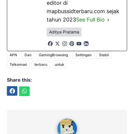
editor di
mapbussidterbaru.com sejak
tahun 2023
See Full Bio
Aditya Pratama
APN
Dan
GamingBrowsing
Settingan
Stabil
Telkomsel
terbaru
untuk
Share this:
Facebook
WhatsApp
Aditya Pratama