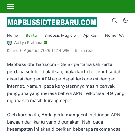
›
Home
Berita
8 Settingan APN Telkomsel 4G Terbaru
dan Stabil untuk Gaming/Browsing
Home
Berita
Sinopsis Magic 5
Aplikasi
Nomor Wa
S
Aditya Pratama
.
Kamis, 6 Agustus 2026 14:14 WIB
6 min read
Mapbussidterbaru.com – Sejak pertama kali kartu
perdana seluler diaktifkan, maka kartu tersebut sudah
disertai dengan APN agar dapat terkoneksi dengan
internet. Namun, pada kenyataannya masih banyak
pengguna yang merasa bahwa APN Telkomsel 4G yang
digunakan masih kurang cepat.
Oleh karena itu, Anda perlu mengganti settingan APN
bawaan dari kartu yang digunakan. Nah, pada
kesempatan ini akan diberikan beberapa rekomendasi