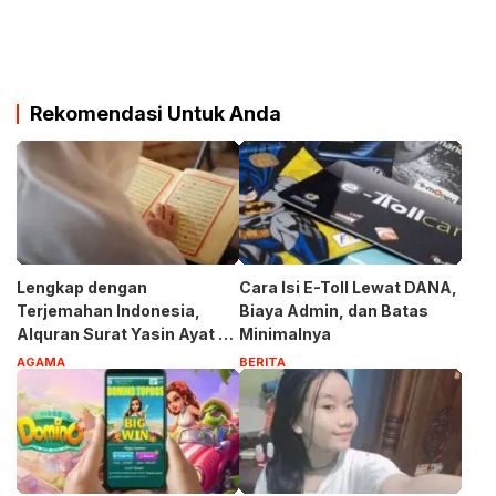
Rekomendasi Untuk Anda
Lengkap dengan
Cara Isi E-Toll Lewat DANA,
Terjemahan Indonesia,
Biaya Admin, dan Batas
Alquran Surat Yasin Ayat 1-
Minimalnya
83
AGAMA
BERITA