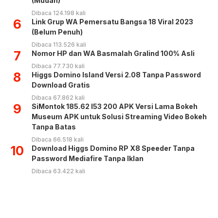
(Mudah)
Dibaca 124.198 kali
6
Link Grup WA Pemersatu Bangsa 18 Viral 2023
(Belum Penuh)
Dibaca 113.526 kali
7
Nomor HP dan WA Basmalah Gralind 100% Asli
Dibaca 77.730 kali
8
Higgs Domino Island Versi 2.08 Tanpa Password
Download Gratis
Dibaca 67.862 kali
9
SiMontok 185.62 l53 200 APK Versi Lama Bokeh
Museum APK untuk Solusi Streaming Video Bokeh
Tanpa Batas
Dibaca 66.518 kali
10
Download Higgs Domino RP X8 Speeder Tanpa
Password Mediafire Tanpa Iklan
Dibaca 63.422 kali