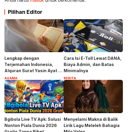
Pilihan Editor
Lengkap dengan
Cara Isi E-Toll Lewat DANA,
Terjemahan Indonesia,
Biaya Admin, dan Batas
Alquran Surat Yasin Ayat 1-
Minimalnya
83
AGAMA
BERITA
Bgibola Live TV Apk: Solusi
Menyelami Makna di Balik
Nonton Piala Dunia 2026
Lirik Lagu Meleleh Bahagia
Gratis Tanpa Ribet
Mila Valen