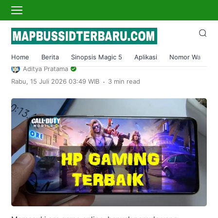
›
Home
Tech and Gadget
6 HP Gaming Murah 1 Jutaan Terbaik,
RAM Mulai 4GB-6GB!
Home
Berita
Sinopsis Magic 5
Aplikasi
Nomor Wa
S
Aditya Pratama
.
Rabu, 15 Juli 2026 03:49 WIB
3 min read