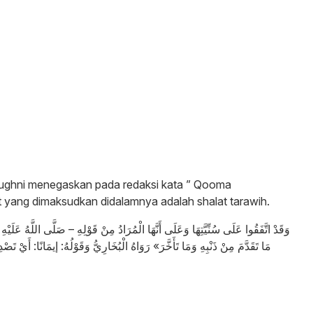
-Mughni menegaskan pada redaksi kata ” Qooma
yang dimaksudkan didalamnya adalah shalat tarawih.
وَقَدْ اتَّفَقُوا عَلَى سُنِّيَّتِهَا وَعَلَى أَنَّهَا الْمُرَادُ مِنْ قَوْلِهِ – صَلَّى اللَّهُ عَلَ
مَا تَقَدَّمَ مِنْ ذَنْبِهِ وَمَا تَأَخَّرَ» رَوَاهُ الْبُخَارِيُّ وَقَوْلُهُ: إيمَانًا: أَيْ تَصْ