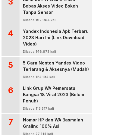
3
Bebas Akses Video Bokeh
Tanpa Sensor
Dibaca 192.964 kali
4
Yandex Indonesia Apk Terbaru
2023 Hari Ini (Link Download
Video)
Dibaca 146.673 kali
5
5 Cara Nonton Yandex Video
Terlarang & Aksesnya (Mudah)
Dibaca 124.194 kali
6
Link Grup WA Pemersatu
Bangsa 18 Viral 2023 (Belum
Penuh)
Dibaca 113.517 kali
7
Nomor HP dan WA Basmalah
Gralind 100% Asli
Dibaca 77.714 kali