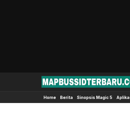
Map Bussid Terbaru
MapBussidTerbaru.com | Pusat Download 
Home
Berita
Sinopsis Magic 5
Aplika