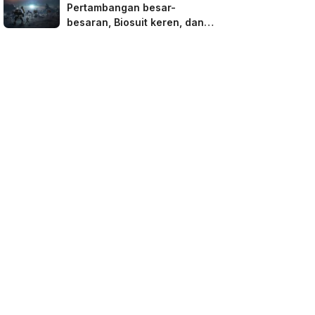
Pertambangan besar-
besaran, Biosuit keren, dan
robot-robot raksasa di
perangkat seluler dan PC