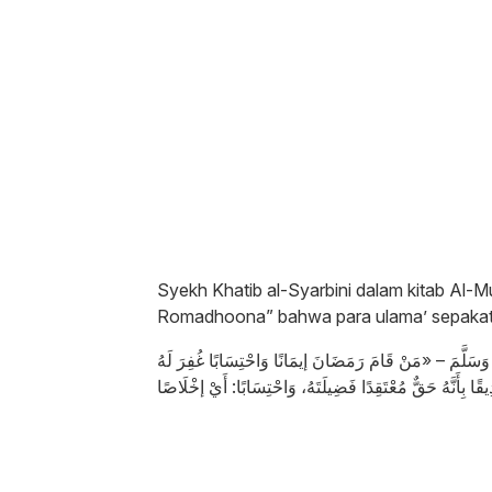
Syekh Khatib al-Syarbini dalam kitab Al
Romadhoona” bahwa para ulama’ sepakat 
يْهِ وَسَلَّمَ – «مَنْ قَامَ رَمَضَانَ إيمَانًا وَاحْتِسَابًا غُفِرَ لَهُ
دِيقًا بِأَنَّهُ حَقٌّ مُعْتَقِدًا فَضِيلَتَهُ، وَاحْتِسَابًا: أَيْ إخْلَاصًا