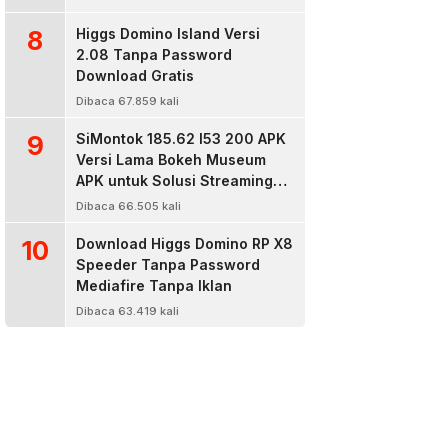
8
Higgs Domino Island Versi
2.08 Tanpa Password
Download Gratis
Dibaca 67.859 kali
9
SiMontok 185.62 l53 200 APK
Versi Lama Bokeh Museum
APK untuk Solusi Streaming
Video Bokeh Tanpa Batas
Dibaca 66.505 kali
10
Download Higgs Domino RP X8
Speeder Tanpa Password
Mediafire Tanpa Iklan
Dibaca 63.419 kali