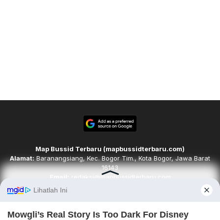
Map Bussid Terbaru (mapbussidterbaru.com)
Alamat:
Baranangsiang, Kec. Bogor Tim., Kota Bogor, Jawa Barat
16143
Email:
redaksi@mapbussidterbaru.com
Telepon
: 6283142498068
Ikuti kami di