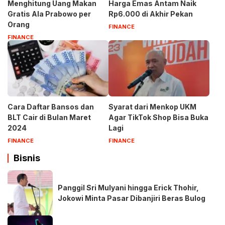
Menghitung Uang Makan
Harga Emas Antam Naik
Gratis Ala Prabowo per
Rp6.000 di Akhir Pekan
Orang
FINANCE
FINANCE
Cara Daftar Bansos dan
Syarat dari Menkop UKM
BLT Cair di Bulan Maret
Agar TikTok Shop Bisa Buka
2024
Lagi
FINANCE
FINANCE
Bisnis
Panggil Sri Mulyani hingga Erick Thohir,
Jokowi Minta Pasar Dibanjiri Beras Bulog