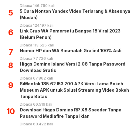
Dibaca 146.750 kali
5
5 Cara Nonton Yandex Video Terlarang & Aksesnya
(Mudah)
Dibaca 124.197 kali
6
Link Grup WA Pemersatu Bangsa 18 Viral 2023
(Belum Penuh)
Dibaca 113.525 kali
7
Nomor HP dan WA Basmalah Gralind 100% Asli
Dibaca 77.726 kali
8
Higgs Domino Island Versi 2.08 Tanpa Password
Download Gratis
Dibaca 67.862 kali
9
SiMontok 185.62 l53 200 APK Versi Lama Bokeh
Museum APK untuk Solusi Streaming Video Bokeh
Tanpa Batas
Dibaca 66.516 kali
10
Download Higgs Domino RP X8 Speeder Tanpa
Password Mediafire Tanpa Iklan
Dibaca 63.422 kali