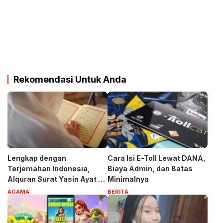
Rekomendasi Untuk Anda
Lengkap dengan
Cara Isi E-Toll Lewat DANA,
Terjemahan Indonesia,
Biaya Admin, dan Batas
Alquran Surat Yasin Ayat 1-
Minimalnya
83
AGAMA
BERITA