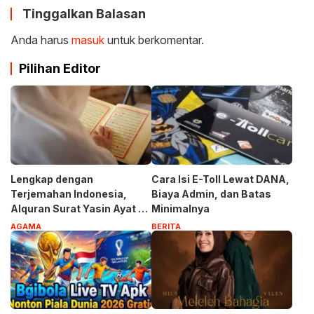
Tinggalkan Balasan
Anda harus
masuk
untuk berkomentar.
Pilihan Editor
Lengkap dengan
Cara Isi E-Toll Lewat DANA,
Terjemahan Indonesia,
Biaya Admin, dan Batas
Alquran Surat Yasin Ayat 1-
Minimalnya
83
AGAMA
BERITA