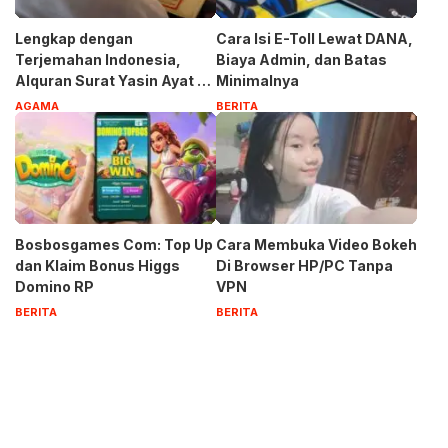
Lengkap dengan
Cara Isi E-Toll Lewat DANA,
Terjemahan Indonesia,
Biaya Admin, dan Batas
Alquran Surat Yasin Ayat 1-
Minimalnya
83
AGAMA
BERITA
Bosbosgames Com: Top Up
Cara Membuka Video Bokeh
dan Klaim Bonus Higgs
Di Browser HP/PC Tanpa
Domino RP
VPN
BERITA
BERITA