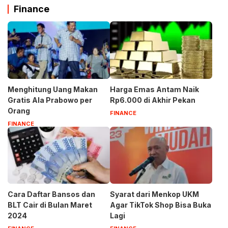
Finance
Menghitung Uang Makan
Harga Emas Antam Naik
Gratis Ala Prabowo per
Rp6.000 di Akhir Pekan
Orang
FINANCE
FINANCE
Cara Daftar Bansos dan
Syarat dari Menkop UKM
BLT Cair di Bulan Maret
Agar TikTok Shop Bisa Buka
2024
Lagi