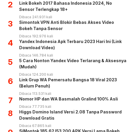
2
Link Bokeh 2017 Bahasa Indonesia 2024, No
Sensor Terlengkap 18+
Dibaca 241.931 kali
3
Simontok VPN Anti Blokir Bebas Akses Video
Bokeh Tanpa Sensor
Dibaca 192.976 kali
4
Yandex Indonesia Apk Terbaru 2023 Hari Ini (Link
Download Video)
Dibaca 146.784 kali
5
5 Cara Nonton Yandex Video Terlarang & Aksesnya
(Mudah)
Dibaca 124.200 kali
6
Link Grup WA Pemersatu Bangsa 18 Viral 2023
(Belum Penuh)
Dibaca 113.531 kali
7
Nomor HP dan WA Basmalah Gralind 100% Asli
Dibaca 77.735 kali
8
Higgs Domino Island Versi 2.08 Tanpa Password
Download Gratis
Dibaca 67.865 kali
SiMontok 185.62 l53 200 APK Versi Lama Bokeh