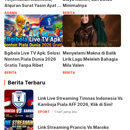
Alquran Surat Yasin Ayat 1-
Minimalnya
83
AGAMA
BERITA
Bgibola Live TV Apk: Solusi
Menyelami Makna di Balik
Nonton Piala Dunia 2026
Lirik Lagu Meleleh Bahagia
Gratis Tanpa Ribet
Mila Valen
BERITA
BERITA
Berita Terbaru
Link Live Streaming Timnas Indonesia Vs
Kamboja Piala AFF 2026, Klik di Sini!
SPORT
1 hari yang lalu
Link Streaming Prancis Vs Maroko