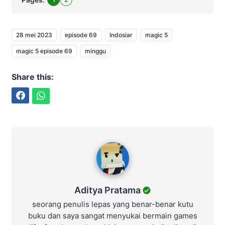
28 mei 2023
episode 69
Indosiar
magic 5
magic 5 episode 69
minggu
Share this:
Facebook
WhatsApp
Aditya Pratama
Aditya Pratama
seorang penulis lepas yang benar-benar kutu
buku dan saya sangat menyukai bermain games