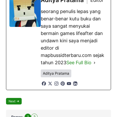
Aditya Pratama
Editor
seorang penulis lepas yang
benar-benar kutu buku dan
saya sangat menyukai
bermain games lifeafter dan
undawn kini saya menjadi
editor di
mapbussidterbaru.com sejak
tahun 2023
See Full Bio
Aditya Pratama
Next
Pages:
1
2