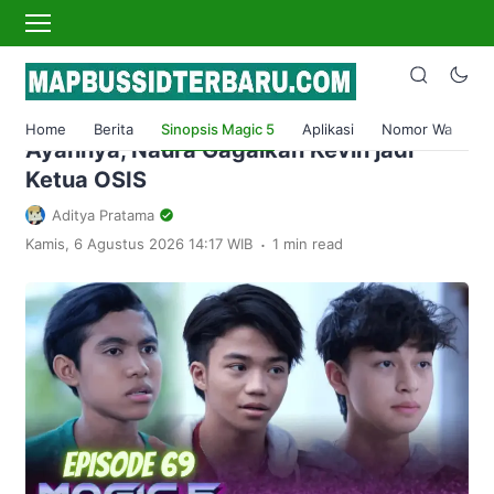
›
Home
Sinopsis Magic 5
Bocoran Sinopsis Magic 5 Episode 69
Minggu 28 Mei 2023: Rahsya Temui
Home
Berita
Sinopsis Magic 5
Aplikasi
Nomor Wa
S
Ayahnya, Naura Gagalkan Kevin jadi
Ketua OSIS
Aditya Pratama
.
Kamis, 6 Agustus 2026 14:17 WIB
1 min read