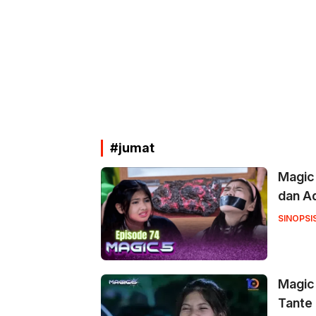
#jumat
Magic 
dan A
SINOPSI
Magic 
Tante 