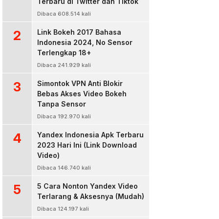
Terbaru di Twitter dan Tiktok
Dibaca 608.514 kali
2
Link Bokeh 2017 Bahasa
Indonesia 2024, No Sensor
Terlengkap 18+
Dibaca 241.929 kali
3
Simontok VPN Anti Blokir
Bebas Akses Video Bokeh
Tanpa Sensor
Dibaca 192.970 kali
4
Yandex Indonesia Apk Terbaru
2023 Hari Ini (Link Download
Video)
Dibaca 146.740 kali
5
5 Cara Nonton Yandex Video
Terlarang & Aksesnya (Mudah)
Dibaca 124.197 kali