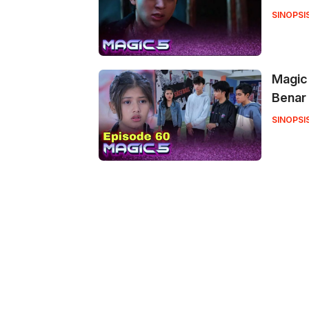
Quee
SINOPSI
Magic 
Benar
SINOPSI