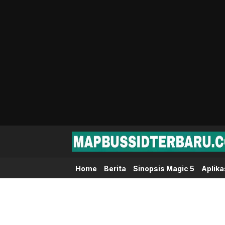
Map Bussid Terbaru
MapBussidTerbaru.com | Pusat Download 
Home
Berita
Sinopsis Magic 5
Aplika