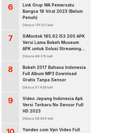
6
Link Grup WA Pemersatu
Bangsa 18 Viral 2023 (Belum
Penuh)
Dibaca 113.521 kali
7
SiMontok 185.62 l53 200 APK
Versi Lama Bokeh Museum
APK untuk Solusi Streaming
Video Bokeh Tanpa Batas
Dibaca 66.515 kali
8
Bokeh 2017 Bahasa Indonesia
Full Album MP3 Download
Gratis Tanpa Sensor
Dibaca 57.438 kali
9
Video Jepang Indonesia Apk
Versi Terbaru No Sensor Full
HD 2023
Dibaca 56.834 kali
10
Yandex com Vpn Video Full