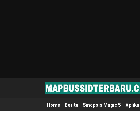
Map Bussid Terbaru
MapBussidTerbaru.com | Pusat Download 
Home
Berita
Sinopsis Magic 5
Aplika