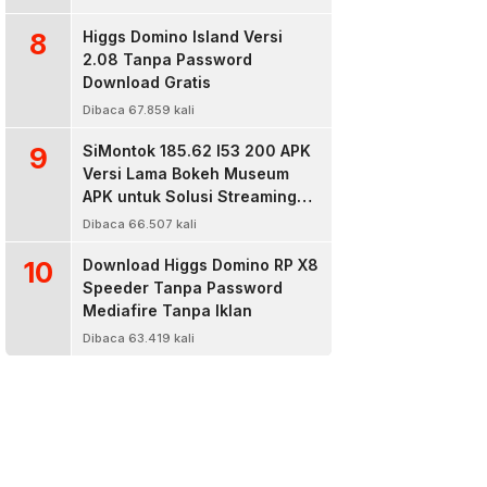
8
Higgs Domino Island Versi
2.08 Tanpa Password
Download Gratis
Dibaca 67.859 kali
9
SiMontok 185.62 l53 200 APK
Versi Lama Bokeh Museum
APK untuk Solusi Streaming
Video Bokeh Tanpa Batas
Dibaca 66.507 kali
10
Download Higgs Domino RP X8
Speeder Tanpa Password
Mediafire Tanpa Iklan
Dibaca 63.419 kali