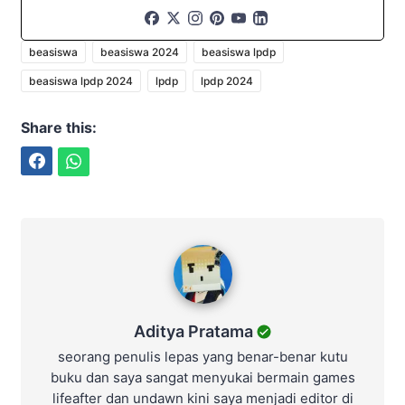
beasiswa
beasiswa 2024
beasiswa lpdp
beasiswa lpdp 2024
lpdp
lpdp 2024
Share this:
Facebook
WhatsApp
Aditya Pratama
Aditya Pratama
seorang penulis lepas yang benar-benar kutu
buku dan saya sangat menyukai bermain games
lifeafter dan undawn kini saya menjadi editor di