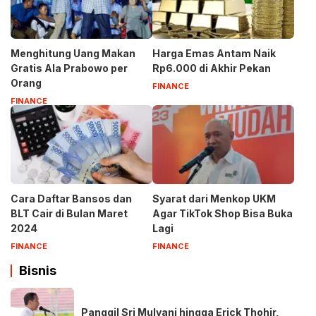
Menghitung Uang Makan
Harga Emas Antam Naik
Gratis Ala Prabowo per
Rp6.000 di Akhir Pekan
Orang
FINANCE
FINANCE
Cara Daftar Bansos dan
Syarat dari Menkop UKM
BLT Cair di Bulan Maret
Agar TikTok Shop Bisa Buka
2024
Lagi
FINANCE
FINANCE
Bisnis
Panggil Sri Mulyani hingga Erick Thohir,