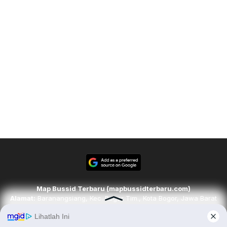
Map Bussid Terbaru (mapbussidterbaru.com)
Alamat:
Baranangsiang, Kec. Bogor Tim., Kota Bogor, Jawa Barat
16143
Email:
redaksi@mapbussidterbaru.com