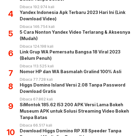
Dibaca 192.974 kali
4
Yandex Indonesia Apk Terbaru 2023 Hari Ini (Link
Download Video)
Dibaca 146.754 kali
5
5 Cara Nonton Yandex Video Terlarang & Aksesnya
(Mudah)
Dibaca 124.198 kali
6
Link Grup WA Pemersatu Bangsa 18 Viral 2023
(Belum Penuh)
Dibaca 113.525 kali
7
Nomor HP dan WA Basmalah Gralind 100% Asli
Dibaca 77.728 kali
8
Higgs Domino Island Versi 2.08 Tanpa Password
Download Gratis
Dibaca 67.862 kali
9
SiMontok 185.62 l53 200 APK Versi Lama Bokeh
Museum APK untuk Solusi Streaming Video Bokeh
Tanpa Batas
Dibaca 66.517 kali
10
Download Higgs Domino RP X8 Speeder Tanpa