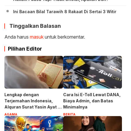
Ini Bacaan Bilal Tarawih 8 Rakaat Di Sertai 3 Witir
Tinggalkan Balasan
Anda harus
masuk
untuk berkomentar.
Pilihan Editor
Lengkap dengan
Cara Isi E-Toll Lewat DANA,
Terjemahan Indonesia,
Biaya Admin, dan Batas
Alquran Surat Yasin Ayat 1-
Minimalnya
83
AGAMA
BERITA