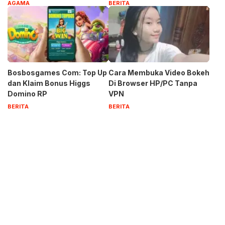
83
AGAMA
BERITA
Bosbosgames Com: Top Up
Cara Membuka Video Bokeh
dan Klaim Bonus Higgs
Di Browser HP/PC Tanpa
Domino RP
VPN
BERITA
BERITA