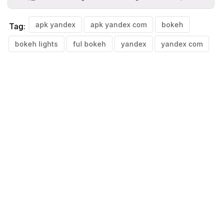
apk yandex
apk yandex com
bokeh
Tag:
bokeh lights
ful bokeh
yandex
yandex com