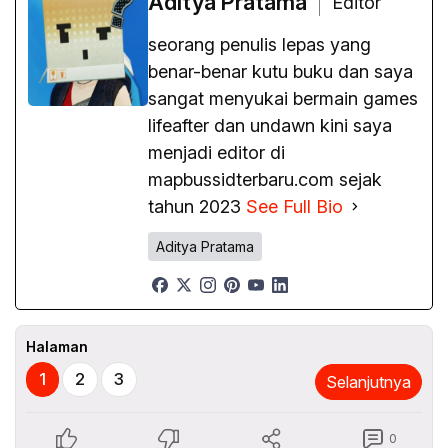
Aditya Pratama
Editor
seorang penulis lepas yang
benar-benar kutu buku dan saya
sangat menyukai bermain games
lifeafter dan undawn kini saya
menjadi editor di
mapbussidterbaru.com sejak
tahun 2023
See Full Bio
Aditya Pratama
Halaman
1
2
3
Selanjutnya
0