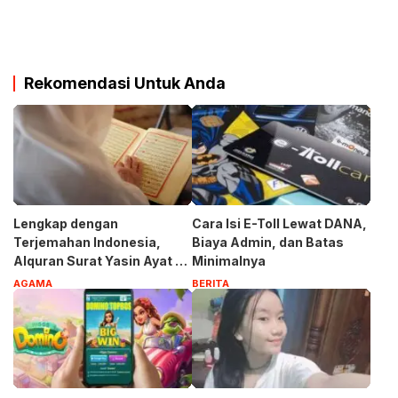
Rekomendasi Untuk Anda
Lengkap dengan
Cara Isi E-Toll Lewat DANA,
Terjemahan Indonesia,
Biaya Admin, dan Batas
Alquran Surat Yasin Ayat 1-
Minimalnya
83
AGAMA
BERITA