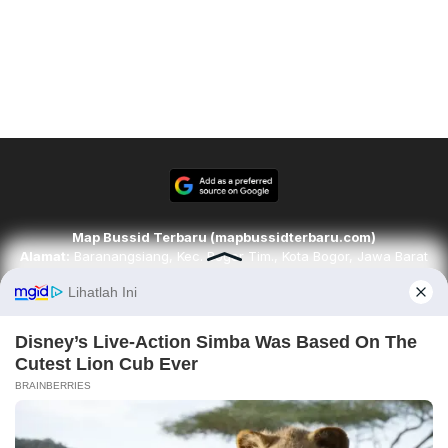
Map Bussid Terbaru (mapbussidterbaru.com)
Alamat:
Baranangsiang, Kec. Bogor Tim., Kota Bogor, Jawa Barat
16143
Email:
redaksi@mapbussidterbaru.com
Telepon
: 6283142498068
Ikuti kami di
Tim Redaksi
Kode Etik
Pedoman Media Siber
Karir