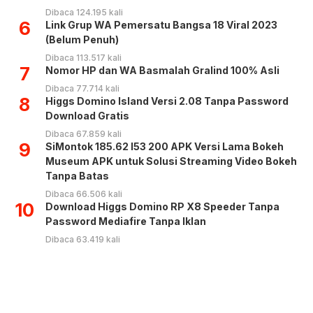
Dibaca 124.195 kali
6
Link Grup WA Pemersatu Bangsa 18 Viral 2023
(Belum Penuh)
Dibaca 113.517 kali
7
Nomor HP dan WA Basmalah Gralind 100% Asli
Dibaca 77.714 kali
8
Higgs Domino Island Versi 2.08 Tanpa Password
Download Gratis
Dibaca 67.859 kali
9
SiMontok 185.62 l53 200 APK Versi Lama Bokeh
Museum APK untuk Solusi Streaming Video Bokeh
Tanpa Batas
Dibaca 66.506 kali
10
Download Higgs Domino RP X8 Speeder Tanpa
Password Mediafire Tanpa Iklan
Dibaca 63.419 kali