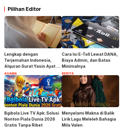
Pilihan Editor
Lengkap dengan
Cara Isi E-Toll Lewat DANA,
Terjemahan Indonesia,
Biaya Admin, dan Batas
Alquran Surat Yasin Ayat 1-
Minimalnya
83
AGAMA
BERITA
Bgibola Live TV Apk: Solusi
Menyelami Makna di Balik
Nonton Piala Dunia 2026
Lirik Lagu Meleleh Bahagia
Gratis Tanpa Ribet
Mila Valen