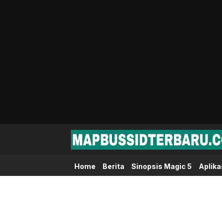
Map Bussid Terbaru
MapBussidTerbaru.com | Pusat Download 
Home
Berita
Sinopsis Magic 5
Aplika