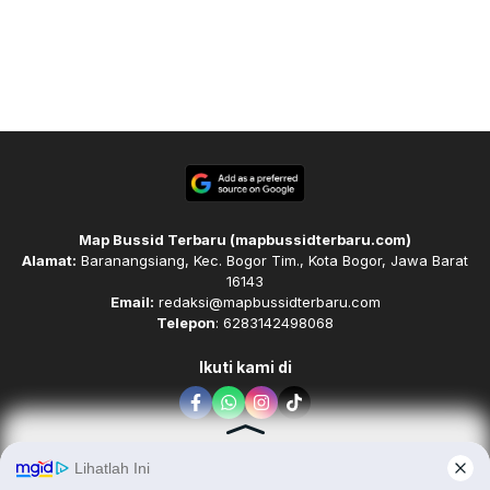
Map Bussid Terbaru (mapbussidterbaru.com)
Alamat:
Baranangsiang, Kec. Bogor Tim., Kota Bogor, Jawa Barat
16143
Email:
redaksi@mapbussidterbaru.com
Telepon
: 6283142498068
Ikuti kami di
Tim Redaksi
Kode Etik
Pedoman Media Siber
Karir
Disclaimer
Contact
About