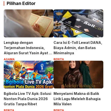
Pilihan Editor
Lengkap dengan
Cara Isi E-Toll Lewat DANA,
Terjemahan Indonesia,
Biaya Admin, dan Batas
Alquran Surat Yasin Ayat 1-
Minimalnya
83
AGAMA
BERITA
Bgibola Live TV Apk: Solusi
Menyelami Makna di Balik
Nonton Piala Dunia 2026
Lirik Lagu Meleleh Bahagia
Gratis Tanpa Ribet
Mila Valen
BERITA
BERITA