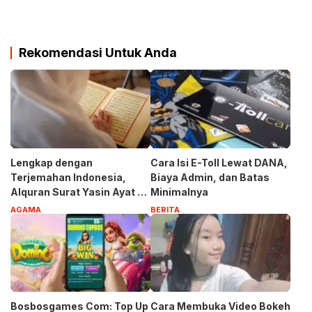
Rekomendasi Untuk Anda
Lengkap dengan
Cara Isi E-Toll Lewat DANA,
Terjemahan Indonesia,
Biaya Admin, dan Batas
Alquran Surat Yasin Ayat 1-
Minimalnya
83
AGAMA
BERITA
Bosbosgames Com: Top Up
Cara Membuka Video Bokeh