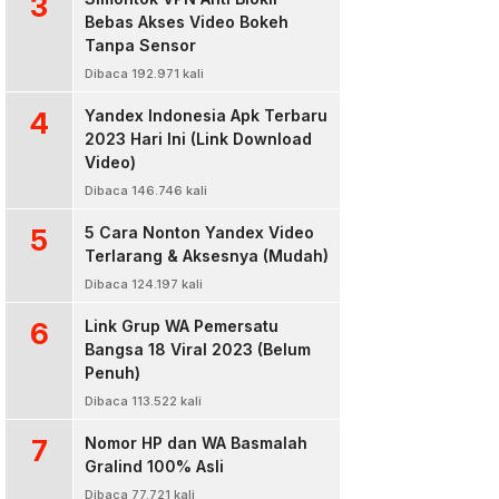
3
Bebas Akses Video Bokeh
Tanpa Sensor
Dibaca 192.971 kali
4
Yandex Indonesia Apk Terbaru
2023 Hari Ini (Link Download
Video)
Dibaca 146.746 kali
5
5 Cara Nonton Yandex Video
Terlarang & Aksesnya (Mudah)
Dibaca 124.197 kali
6
Link Grup WA Pemersatu
Bangsa 18 Viral 2023 (Belum
Penuh)
Dibaca 113.522 kali
7
Nomor HP dan WA Basmalah
Gralind 100% Asli
Dibaca 77.721 kali