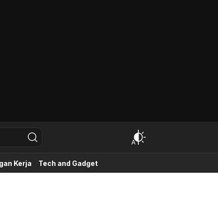
lai dari Mod Truck, Mod Bus, Mod Mobil, Mod Motor
an Kerja
Tech and Gadget