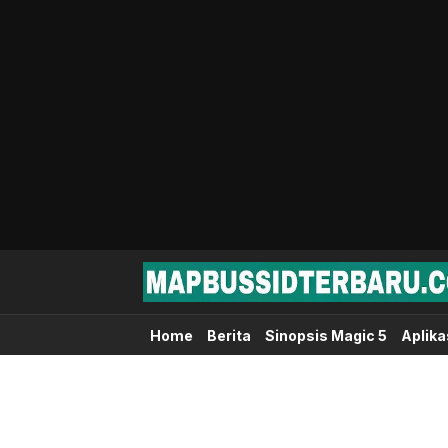
Map Bussid Terbaru
MapBussidTerbaru.com | Pusat Download 
Home
Berita
Sinopsis Magic 5
Aplika