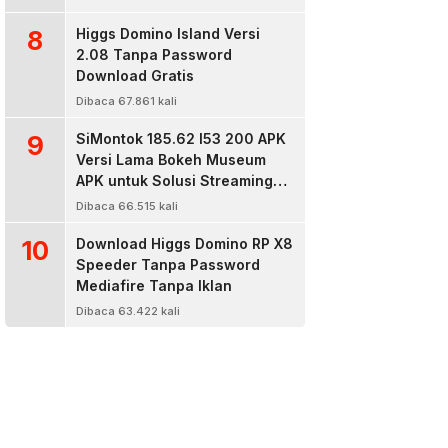
8
Higgs Domino Island Versi
2.08 Tanpa Password
Download Gratis
Dibaca 67.861 kali
9
SiMontok 185.62 l53 200 APK
Versi Lama Bokeh Museum
APK untuk Solusi Streaming
Video Bokeh Tanpa Batas
Dibaca 66.515 kali
10
Download Higgs Domino RP X8
Speeder Tanpa Password
Mediafire Tanpa Iklan
Dibaca 63.422 kali