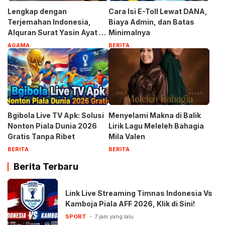
Lengkap dengan
Cara Isi E-Toll Lewat DANA,
Terjemahan Indonesia,
Biaya Admin, dan Batas
Alquran Surat Yasin Ayat 1-
Minimalnya
83
AGAMA
BERITA
Bgibola Live TV Apk: Solusi
Menyelami Makna di Balik
Nonton Piala Dunia 2026
Lirik Lagu Meleleh Bahagia
Gratis Tanpa Ribet
Mila Valen
BERITA
BERITA
Berita Terbaru
Link Live Streaming Timnas Indonesia Vs
Kamboja Piala AFF 2026, Klik di Sini!
SPORT
7 jam yang lalu