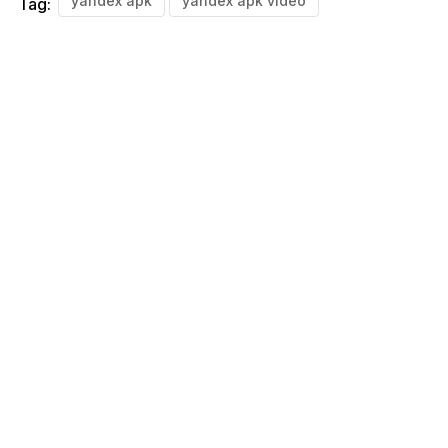
yandex apk
yandex apk video
Tag: