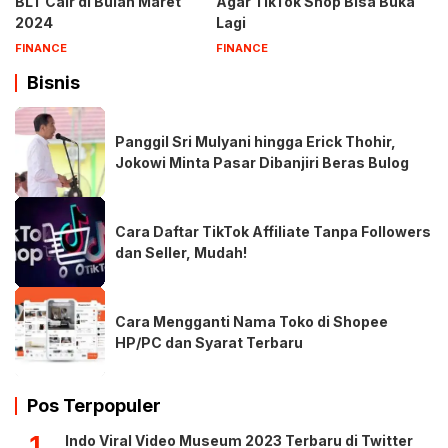
BLT Cair di Bulan Maret
Agar TikTok Shop Bisa Buka
2024
Lagi
FINANCE
FINANCE
Bisnis
Panggil Sri Mulyani hingga Erick Thohir,
Jokowi Minta Pasar Dibanjiri Beras Bulog
Cara Daftar TikTok Affiliate Tanpa Followers
dan Seller, Mudah!
Cara Mengganti Nama Toko di Shopee
HP/PC dan Syarat Terbaru
Pos Terpopuler
1
Indo Viral Video Museum 2023 Terbaru di Twitter