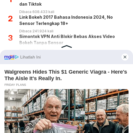
dan Tiktok
Dibaca 608.433 kali
2
Link Bokeh 2017 Bahasa Indonesia 2024, No
Sensor Terlengkap 18+
Dibaca 241.924 kali
3
Simontok VPN Anti Blokir Bebas Akses Video
Bokeh Tanpa Sensor
Dibaca 192.970 kali
4
Yandex Indonesia Apk Terbaru 2023 Hari Ini (Link
Download Video)
Dibaca 146.698 kali
5
5 Cara Nonton Yandex Video Terlarang & Aksesnya
(Mudah)
Dibaca 124.197 kali
6
Link Grup WA Pemersatu Bangsa 18 Viral 2023
(Belum Penuh)
Dibaca 113.520 kali
7
Nomor HP dan WA Basmalah Gralind 100% Asli
Dibaca 77.717 kali
8
Higgs Domino Island Versi 2.08 Tanpa Password
Download Gratis