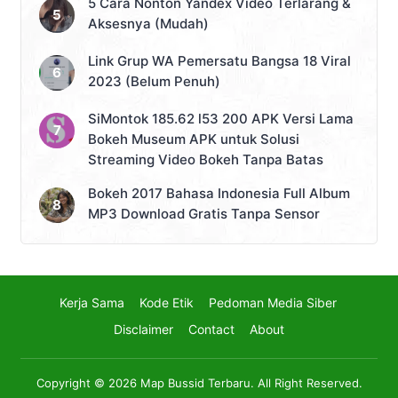
5 Cara Nonton Yandex Video Terlarang &
Aksesnya (Mudah)
Link Grup WA Pemersatu Bangsa 18 Viral
2023 (Belum Penuh)
SiMontok 185.62 l53 200 APK Versi Lama
Bokeh Museum APK untuk Solusi
Streaming Video Bokeh Tanpa Batas
Bokeh 2017 Bahasa Indonesia Full Album
MP3 Download Gratis Tanpa Sensor
Kerja Sama
Kode Etik
Pedoman Media Siber
Disclaimer
Contact
About
Copyright © 2026
Map Bussid Terbaru
. All Right Reserved.