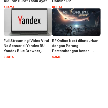
Alquran Surat Yasin Ayat 1-
Domino RP
83
AGAMA
BERITA
Full Streaming! Video Viral
RF Online Next diluncurkan
No Sensor di Yandex RU
dengan Perang
Yandex Blue Browser,
Pertambangan besar-
Privasi Aman Terbaru 2023
besaran, Biosuit keren, dan
BERITA
GAME
robot-robot raksasa di
perangkat seluler dan PC