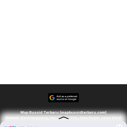
Map Bussid Terbaru (mapbussidterbaru.com)
Alamat:
Baranangsiang, Kec. Bogor Tim., Kota Bogor, Jawa Barat
16143