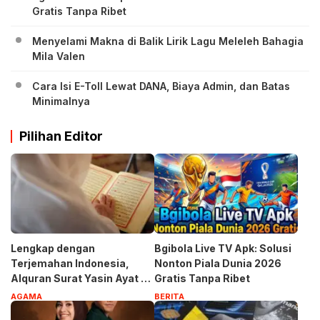
Gratis Tanpa Ribet
Menyelami Makna di Balik Lirik Lagu Meleleh Bahagia
Mila Valen
Cara Isi E-Toll Lewat DANA, Biaya Admin, dan Batas
Minimalnya
Pilihan Editor
Lengkap dengan
Bgibola Live TV Apk: Solusi
Terjemahan Indonesia,
Nonton Piala Dunia 2026
Alquran Surat Yasin Ayat 1-
Gratis Tanpa Ribet
83
AGAMA
BERITA