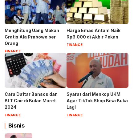
Menghitung Uang Makan
Harga Emas Antam Naik
Gratis Ala Prabowo per
Rp6.000 di Akhir Pekan
Orang
FINANCE
FINANCE
Cara Daftar Bansos dan
Syarat dari Menkop UKM
BLT Cair di Bulan Maret
Agar TikTok Shop Bisa Buka
2024
Lagi
FINANCE
FINANCE
Bisnis