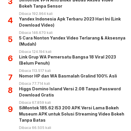
3
Bokeh Tanpa Sensor
Dibaca 192.964 kali
4
Yandex Indonesia Apk Terbaru 2023 Hari Ini (Link
Download Video)
Dibaca 146.670 kali
5
5 Cara Nonton Yandex Video Terlarang & Aksesnya
(Mudah)
Dibaca 124.194 kali
6
Link Grup WA Pemersatu Bangsa 18 Viral 2023
(Belum Penuh)
Dibaca 113.517 kali
7
Nomor HP dan WA Basmalah Gralind 100% Asli
Dibaca 77.714 kali
8
Higgs Domino Island Versi 2.08 Tanpa Password
Download Gratis
Dibaca 67.859 kali
9
SiMontok 185.62 l53 200 APK Versi Lama Bokeh
Museum APK untuk Solusi Streaming Video Bokeh
Tanpa Batas
Dibaca 66.505 kali