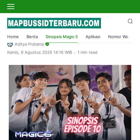
›
Home
Sinopsis Magic 5
Sinopsis Magic 5 Hari ini Episode 10 29
Maret 2023: Hal Buruk Akan Terjadi
Home
Berita
Sinopsis Magic 5
Aplikasi
Nomor Wa
S
Aditya Pratama
.
Kamis, 6 Agustus 2026 14:16 WIB
1 min read