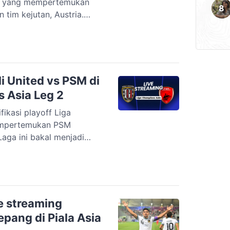
as yang mempertemukan
 tim kejutan, Austria.
 digelar di Stadion Los
Jumat, 3 Juli 2026, pukul
 ada ruang untuk
an menjadi harga mati
li United vs PSM di
s Asia Leg 2
ikasi playoff Liga
empertemukan PSM
aga ini bakal menjadi
tisi antar klub se-
assar melawan Bali United
lora BJ Habibie (GBH),
ckoff dimulai pukul 19.30
ive streaming
pang di Piala Asia