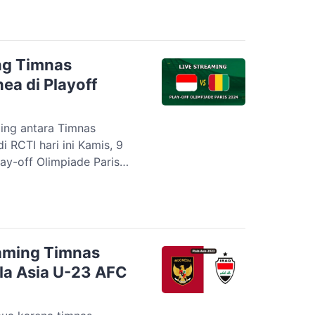
 ke babak 16 Besar Piala
setelah mendapat
ermain imbang 1-1 lawan
ing Timnas
ea di Playoff
ming antara Timnas
 RCTI hari ini Kamis, 9
lay-off Olimpiade Paris
i link dibawah artikel ini.
diksikan banyak pihak
 untuk kedua tim.
 sebagai wakil […]
eaming Timnas
ala Asia U-23 AFC