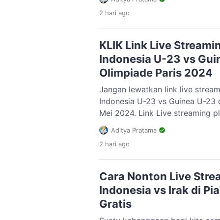
Indonesia secara dramatis lolos
2 hari
ago
Asia 2023. Skuad Garuda lolos 
‘bantuan’ dari Kirgistan, yang b
Oman. […]
KLIK Link Live Stream
Indonesia U-23 vs Guin
Olimpiade Paris 2024
Jangan lewatkan link live strea
Indonesia U-23 vs Guinea U-23 di
Mei 2024. Link Live streaming p
2024 tersebut bisa diakses melalu
Aditya Pratama
Pertandingan nanti malam dipre
2 hari
ago
menjadi laga yang paling sengit
Pasalnya, pertandingan nanti itu
Cara Nonton Live Str
Indonesia vs Irak di Pi
Gratis