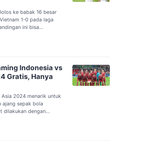
olos ke babak 16 besar
 Vietnam 1-0 pada laga
andingan ini bisa
 di Vision+. Timnas
penentuan kontra Jepang,
ikan tersingkir meskipun
terakhir melawan Irak.
aming Indonesia vs
24 Gratis, Hanya
a Asia 2024 menarik untuk
n ajang sepak bola
at dilakukan dengan
a di Vision+. Piala Asia
anuari-10 Februari 2024.
nesia pada ajang ini akan