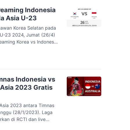
i Stadion Abdullah […]
Streaming Indonesia
la Asia U-23
lawan Korea Selatan pada
 U-23 2024, Jumat (26/4)
streaming Korea vs Indonesia
da Muda sedang berada
 ke fase gugur. Tim asuhan
ak delapan besar […]
mnas Indonesia vs
 Asia 2023 Gratis
 Asia 2023 antara Timnas
 Minggu (28/1/2023). Laga
arkan di RCTI dan live
l 18.30 malam WIB.