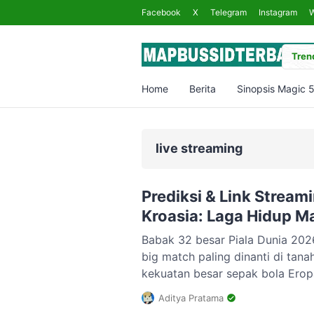
Facebook
X
Telegram
Instagram
Trend
Home
Berita
Sinopsis Magic 
live streaming
Prediksi & Link Stream
Kroasia: Laga Hidup Ma
Babak 32 besar Piala Dunia 202
big match paling dinanti di tan
kekuatan besar sepak bola Eropa
akan saling hantam di BMO Fiel
Aditya Pratama
pagi, 3 Juli 2026, pukul 06.00 