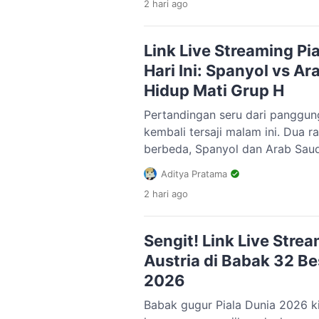
2 hari
ago
lolos ke fase gugur sebagai run
masing. Kini, […]
Link Live Streaming Pi
Hari Ini: Spanyol vs Ar
Hidup Mati Grup H
Pertandingan seru dari panggun
kembali tersaji malam ini. Dua r
berbeda, Spanyol dan Arab Saudi
dalam matchday kedua Grup H di
Aditya Pratama
Georgia, Amerika Serikat. Pertan
2 hari
ago
dijadwalkan berlangsung pada M
dengan waktu kick-off pukul 23
dipastikan tampil habis-habisan
Sengit! Link Live Stre
Austria di Babak 32 Be
2026
Babak gugur Piala Dunia 2026 kin