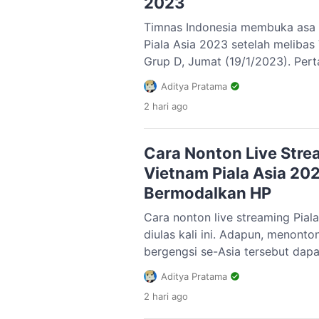
2023
Timnas Indonesia membuka asa l
Piala Asia 2023 setelah melibas
Grup D, Jumat (19/1/2023). Pert
disaksikan secara live streaming
Aditya Pratama
Indonesia akan menjalani laga 
2 hari
ago
sedangkan Vietnam sudah dipast
masih menyisakan pertandingan 
Tiga poin atas Vietnam […]
Cara Nonton Live Stre
Vietnam Piala Asia 20
Bermodalkan HP
Cara nonton live streaming Pial
diulas kali ini. Adapun, menonto
bergengsi se-Asia tersebut dap
mengaktifkan paket yang tersedi
Aditya Pratama
2024 digelar di Qatar, pada 12 J
2 hari
ago
Adapun, laga kedua Timnas Indo