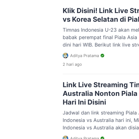
dipertemukan dengan, Vietnam d
Klik Disini! Link Live 
vs Korea Selatan di Pia
Timnas Indonesia U-23 akan me
babak perempat final Piala Asia
dini hari WIB. Berikut link live 
di Piala Asia U-23. Skuad Garu
Aditya Pratama
dalam motivasi tinggi usai lolos
2 hari
ago
Shin Tae Yong itu melaju ke bab
Link Live Streaming Ti
Australia Nonton Piala
Hari Ini Disini
Jadwal dan link streaming Piala
Indonesia vs Australia hari ini,
Indonesia vs Australia akan disi
streaming di Vision+ mulai puku
Aditya Pratama