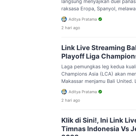
langsung menyajikan duel pan
raksasa Eropa, Spanyol, melawan
Pertandingan hidup-mati ini akan
Aditya Pratama
Angeles, Amerika Serikat, pada 
2 hari
ago
02.00 WIB.Bagi kedua tim, tidak
melakukan kesalahan. Kemenang
jika ingin […]
Link Live Streaming Ba
Playoff Liga Champion
Laga pemungkas leg kedua kualif
Champions Asia (LCA) akan m
Makassar menjamu Bali United. L
penentu tim yang lolos ke kompe
Aditya Pratama
Asia.Leg kedua antara PSM Mak
2 hari
ago
akan berlangsung di Stadion Ge
Parepare, Sabtu (10/6/2023). Ki
Wita. Menatap laga […]
Klik di Sini!, Ini Link L
Timnas Indonesia Vs Je