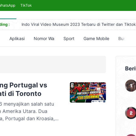
WhatsApp
TikTok
ing :
Indo Viral Video Museum 2023 Terbaru di Twitter dan Tiktok
Link Bokeh 2017 Bahasa Indonesia 2024, No Sensor Terleng
Simontok VPN Anti Blokir Bebas Akses Video Bokeh Tanpa 
5
Aplikasi
Nomor Wa
Sport
Game Mobile
Bussid
Yandex Indonesia Apk Terbaru 2023 Hari Ini (Link Download
5 Cara Nonton Yandex Video Terlarang & Aksesnya (Mudah)
Beri
ing Portugal vs
ti di Toronto
6 menyajikan salah satu
ah Amerika Utara. Dua
, Portugal dan Kroasia,
d, Toronto, pada Jumat
WIB. Kedua tim sama-sama