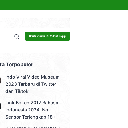
kap 18+
Sensor
Bisnis
Lowongan Kerja
Tech and Gadget
Ikuti Kami Di Whatsapp
 Video)
ta Terpopuler
Indo Viral Video Museum
2023 Terbaru di Twitter
dan Tiktok
Link Bokeh 2017 Bahasa
Indonesia 2024, No
Sensor Terlengkap 18+