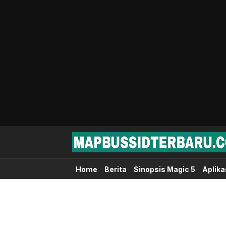
Map Bussid Terbaru
MapBussidTerbaru.com | Pusat Download 
Home
Berita
Sinopsis Magic 5
Aplika