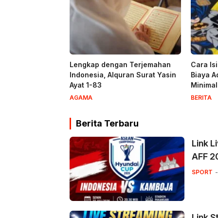
Lengkap dengan Terjemahan
Cara Is
Indonesia, Alquran Surat Yasin
Biaya A
Ayat 1-83
Minima
AGAMA
BERITA
Berita Terbaru
Link L
AFF 20
SPORT
Link S