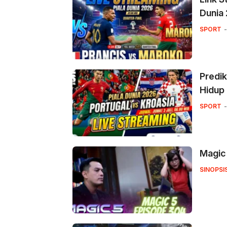
Dunia
SPORT
Predik
Hidup 
SPORT
Magic
SINOPSI