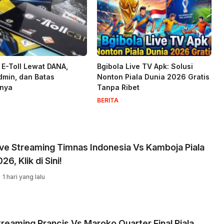
i E-Toll Lewat DANA,
Bgibola Live TV Apk: Solusi
dmin, dan Batas
Nonton Piala Dunia 2026 Gratis
lnya
Tanpa Ribet
BERITA
ive Streaming Timnas Indonesia Vs Kamboja Piala
26, Klik di Sini!
1 hari yang lalu
treaming Prancis Vs Maroko Quarter Final Piala