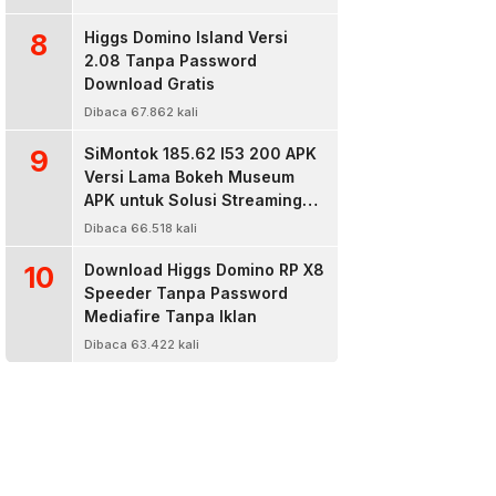
8
Higgs Domino Island Versi
2.08 Tanpa Password
Download Gratis
Dibaca 67.862 kali
9
SiMontok 185.62 l53 200 APK
Versi Lama Bokeh Museum
APK untuk Solusi Streaming
Video Bokeh Tanpa Batas
Dibaca 66.518 kali
10
Download Higgs Domino RP X8
Speeder Tanpa Password
Mediafire Tanpa Iklan
Dibaca 63.422 kali