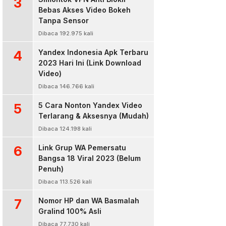
3
Bebas Akses Video Bokeh
Tanpa Sensor
Dibaca 192.975 kali
4
Yandex Indonesia Apk Terbaru
2023 Hari Ini (Link Download
Video)
Dibaca 146.766 kali
5
5 Cara Nonton Yandex Video
Terlarang & Aksesnya (Mudah)
Dibaca 124.198 kali
6
Link Grup WA Pemersatu
Bangsa 18 Viral 2023 (Belum
Penuh)
Dibaca 113.526 kali
7
Nomor HP dan WA Basmalah
Gralind 100% Asli
Dibaca 77.730 kali