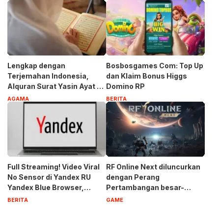
Lengkap dengan
Bosbosgames Com: Top Up
Terjemahan Indonesia,
dan Klaim Bonus Higgs
Alquran Surat Yasin Ayat 1-
Domino RP
83
AGAMA
BERITA
Full Streaming! Video Viral
RF Online Next diluncurkan
No Sensor di Yandex RU
dengan Perang
Yandex Blue Browser,
Pertambangan besar-
Privasi Aman Terbaru 2023
besaran, Biosuit keren, dan
BERITA
GAME
robot-robot raksasa di
perangkat seluler dan PC