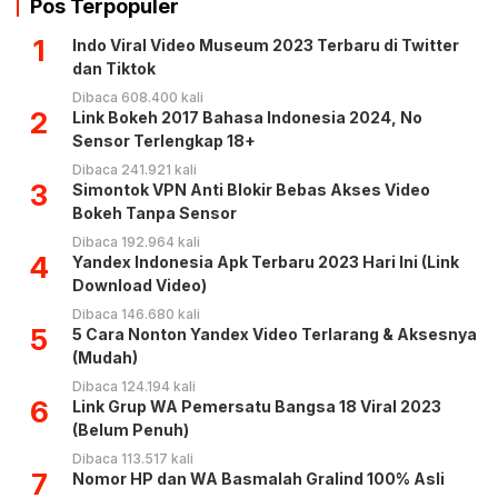
Pos Terpopuler
1
Indo Viral Video Museum 2023 Terbaru di Twitter
dan Tiktok
Dibaca 608.400 kali
2
Link Bokeh 2017 Bahasa Indonesia 2024, No
Sensor Terlengkap 18+
Dibaca 241.921 kali
3
Simontok VPN Anti Blokir Bebas Akses Video
Bokeh Tanpa Sensor
Dibaca 192.964 kali
4
Yandex Indonesia Apk Terbaru 2023 Hari Ini (Link
Download Video)
Dibaca 146.680 kali
5
5 Cara Nonton Yandex Video Terlarang & Aksesnya
(Mudah)
Dibaca 124.194 kali
6
Link Grup WA Pemersatu Bangsa 18 Viral 2023
(Belum Penuh)
Dibaca 113.517 kali
7
Nomor HP dan WA Basmalah Gralind 100% Asli