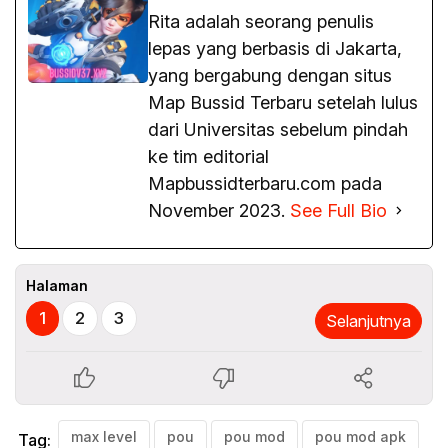
Rita adalah seorang penulis
lepas yang berbasis di Jakarta,
yang bergabung dengan situs
Map Bussid Terbaru setelah lulus
dari Universitas sebelum pindah
ke tim editorial
Mapbussidterbaru.com pada
November 2023.
See Full Bio
Halaman
1
2
3
Selanjutnya
max level
pou
pou mod
pou mod apk
Tag: