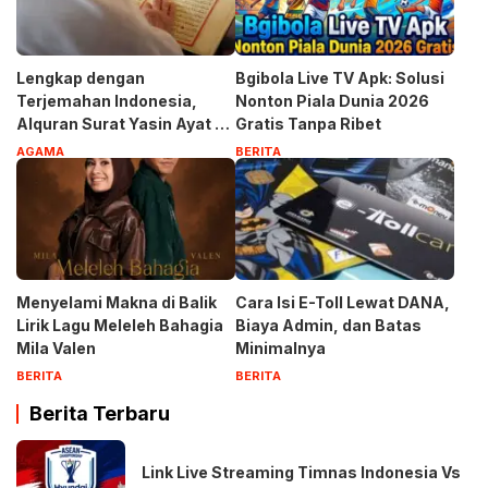
Lengkap dengan
Bgibola Live TV Apk: Solusi
Terjemahan Indonesia,
Nonton Piala Dunia 2026
Alquran Surat Yasin Ayat 1-
Gratis Tanpa Ribet
83
AGAMA
BERITA
Menyelami Makna di Balik
Cara Isi E-Toll Lewat DANA,
Lirik Lagu Meleleh Bahagia
Biaya Admin, dan Batas
Mila Valen
Minimalnya
BERITA
BERITA
Berita Terbaru
Link Live Streaming Timnas Indonesia Vs