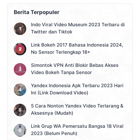
Berita Terpopuler
Indo Viral Video Museum 2023 Terbaru di
Twitter dan Tiktok
Link Bokeh 2017 Bahasa Indonesia 2024,
No Sensor Terlengkap 18+
Simontok VPN Anti Blokir Bebas Akses
Video Bokeh Tanpa Sensor
Yandex Indonesia Apk Terbaru 2023 Hari
Ini (Link Download Video)
5 Cara Nonton Yandex Video Terlarang &
Aksesnya (Mudah)
Link Grup WA Pemersatu Bangsa 18 Viral
2023 (Belum Penuh)