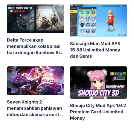
besar-besaran, Biosuit
keren, dan robot-robot
raksasa di perangkat
seluler dan PC
Delta Force akan
Sausage Man Mod APK
menampilkan kolaborasi
15.68 Unlimited Money
baru dengan Rainbow Six
dan Gems
Siege di musim terbaru
Seven Knights 2
Shoujo City Mod Apk 1.6.2
menambahkan pahlawan
Premium Card Unlimited
mitos dan skenario cerita
Money
baru dalam update
terbaru