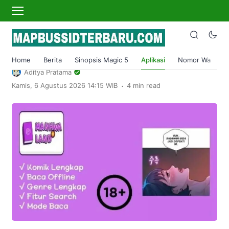
›
Home
Aplikasi
Manhwaland Apk Mod iOS & Android
Baca Komik 18+ Gratis
Home
Berita
Sinopsis Magic 5
Aplikasi
Nomor Wa
S
Aditya Pratama
.
Kamis, 6 Agustus 2026 14:15 WIB
4 min read