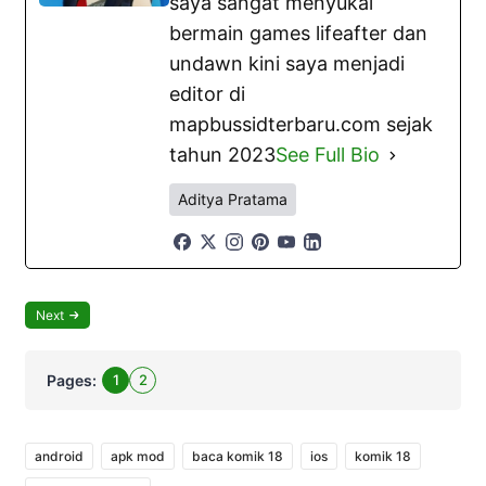
saya sangat menyukai
bermain games lifeafter dan
undawn kini saya menjadi
editor di
mapbussidterbaru.com sejak
tahun 2023
See Full Bio
Aditya Pratama
Next
Pages:
1
2
android
apk mod
baca komik 18
ios
komik 18