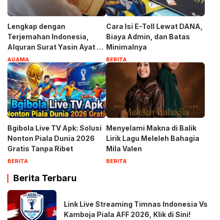
Lengkap dengan
Cara Isi E-Toll Lewat DANA,
Terjemahan Indonesia,
Biaya Admin, dan Batas
Alquran Surat Yasin Ayat 1-
Minimalnya
83
AGAMA
BERITA
Bgibola Live TV Apk: Solusi
Menyelami Makna di Balik
Nonton Piala Dunia 2026
Lirik Lagu Meleleh Bahagia
Gratis Tanpa Ribet
Mila Valen
BERITA
BERITA
Berita Terbaru
Link Live Streaming Timnas Indonesia Vs
Kamboja Piala AFF 2026, Klik di Sini!