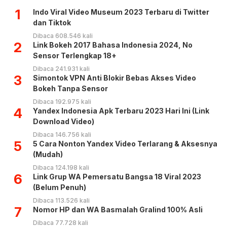
1
Indo Viral Video Museum 2023 Terbaru di Twitter
dan Tiktok
Dibaca 608.546 kali
2
Link Bokeh 2017 Bahasa Indonesia 2024, No
Sensor Terlengkap 18+
Dibaca 241.931 kali
3
Simontok VPN Anti Blokir Bebas Akses Video
Bokeh Tanpa Sensor
Dibaca 192.975 kali
4
Yandex Indonesia Apk Terbaru 2023 Hari Ini (Link
Download Video)
Dibaca 146.756 kali
5
5 Cara Nonton Yandex Video Terlarang & Aksesnya
(Mudah)
Dibaca 124.198 kali
6
Link Grup WA Pemersatu Bangsa 18 Viral 2023
(Belum Penuh)
Dibaca 113.526 kali
7
Nomor HP dan WA Basmalah Gralind 100% Asli
Dibaca 77.728 kali