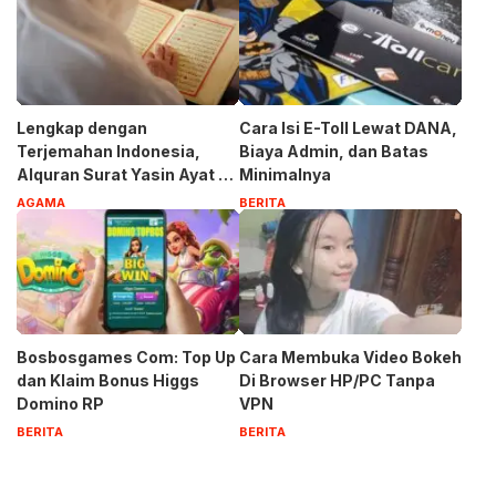
Lengkap dengan
Cara Isi E-Toll Lewat DANA,
Terjemahan Indonesia,
Biaya Admin, dan Batas
Alquran Surat Yasin Ayat 1-
Minimalnya
83
AGAMA
BERITA
Bosbosgames Com: Top Up
Cara Membuka Video Bokeh
dan Klaim Bonus Higgs
Di Browser HP/PC Tanpa
Domino RP
VPN
BERITA
BERITA