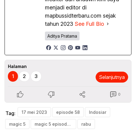
menjadi editor di
mapbussidterbaru.com sejak
tahun 2023
See Full Bio
Aditya Pratama
Halaman
1
2
3
Selanjutnya
0
17 mei 2023
episode 58
Indosiar
Tag:
magic 5
magic 5 episode 58
rabu