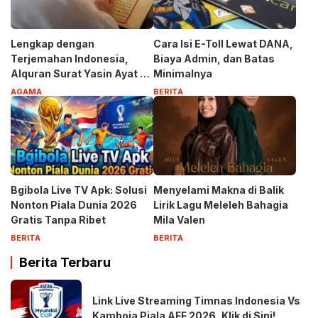
Lengkap dengan
Cara Isi E-Toll Lewat DANA,
Terjemahan Indonesia,
Biaya Admin, dan Batas
Alquran Surat Yasin Ayat 1-
Minimalnya
83
AGAMA
BERITA
Bgibola Live TV Apk: Solusi
Menyelami Makna di Balik
Nonton Piala Dunia 2026
Lirik Lagu Meleleh Bahagia
Gratis Tanpa Ribet
Mila Valen
BERITA
BERITA
Berita Terbaru
Link Live Streaming Timnas Indonesia Vs
Kamboja Piala AFF 2026, Klik di Sini!