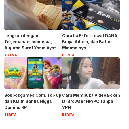
Lengkap dengan
Cara Isi E-Toll Lewat DANA,
Terjemahan Indonesia,
Biaya Admin, dan Batas
Alquran Surat Yasin Ayat 1-
Minimalnya
83
AGAMA
BERITA
Bosbosgames Com: Top Up
Cara Membuka Video Bokeh
dan Klaim Bonus Higgs
Di Browser HP/PC Tanpa
Domino RP
VPN
BERITA
BERITA