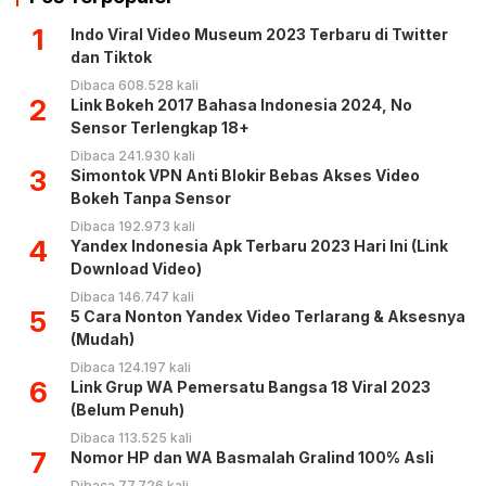
1
Indo Viral Video Museum 2023 Terbaru di Twitter
dan Tiktok
Dibaca 608.528 kali
2
Link Bokeh 2017 Bahasa Indonesia 2024, No
Sensor Terlengkap 18+
Dibaca 241.930 kali
3
Simontok VPN Anti Blokir Bebas Akses Video
Bokeh Tanpa Sensor
Dibaca 192.973 kali
4
Yandex Indonesia Apk Terbaru 2023 Hari Ini (Link
Download Video)
Dibaca 146.747 kali
5
5 Cara Nonton Yandex Video Terlarang & Aksesnya
(Mudah)
Dibaca 124.197 kali
6
Link Grup WA Pemersatu Bangsa 18 Viral 2023
(Belum Penuh)
Dibaca 113.525 kali
7
Nomor HP dan WA Basmalah Gralind 100% Asli
Dibaca 77.726 kali