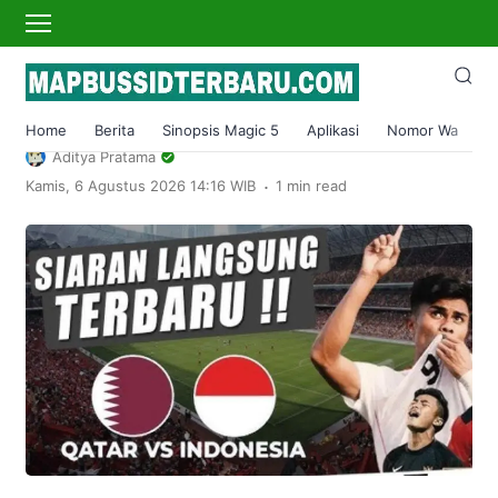
›
Home
Sport
Link Live Streaming Qatar Vs Indonesia
di Piala Asia U-23 Malam Ini Klik Disini
Home
Berita
Sinopsis Magic 5
Aplikasi
Nomor Wa
S
Aditya Pratama
.
Kamis, 6 Agustus 2026 14:16 WIB
1 min read