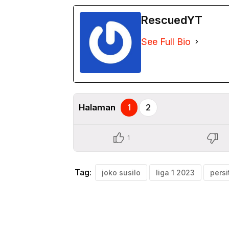
RescuedYT
See Full Bio
Halaman
1
2
1
Tag:
joko susilo
liga 1 2023
persi