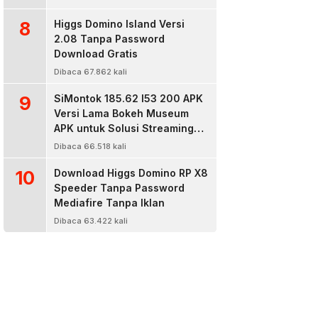
8
Higgs Domino Island Versi
2.08 Tanpa Password
Download Gratis
Dibaca 67.862 kali
9
SiMontok 185.62 l53 200 APK
Versi Lama Bokeh Museum
APK untuk Solusi Streaming
Video Bokeh Tanpa Batas
Dibaca 66.518 kali
10
Download Higgs Domino RP X8
Speeder Tanpa Password
Mediafire Tanpa Iklan
Dibaca 63.422 kali