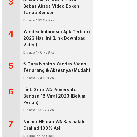
3
Bebas Akses Video Bokeh
Tanpa Sensor
Dibaca 192.975 kali
4
Yandex Indonesia Apk Terbaru
2023 Hari Ini (Link Download
Video)
Dibaca 146.758 kali
5
5 Cara Nonton Yandex Video
Terlarang & Aksesnya (Mudah)
Dibaca 124.198 kali
6
Link Grup WA Pemersatu
Bangsa 18 Viral 2023 (Belum
Penuh)
Dibaca 113.526 kali
7
Nomor HP dan WA Basmalah
Gralind 100% Asli
Dibaca 77.728 kali