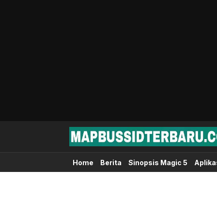
Map Bussid Terbaru
MapBussidTerbaru.com | Pusat Download 
Home
Berita
Sinopsis Magic 5
Aplika