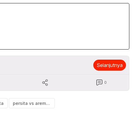
Selanjutnya
0
ta
persita vs arema fc