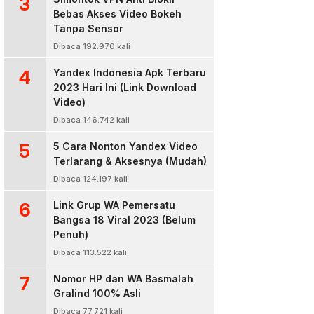
3
Bebas Akses Video Bokeh
Tanpa Sensor
Dibaca 192.970 kali
4
Yandex Indonesia Apk Terbaru
2023 Hari Ini (Link Download
Video)
Dibaca 146.742 kali
5
5 Cara Nonton Yandex Video
Terlarang & Aksesnya (Mudah)
Dibaca 124.197 kali
6
Link Grup WA Pemersatu
Bangsa 18 Viral 2023 (Belum
Penuh)
Dibaca 113.522 kali
7
Nomor HP dan WA Basmalah
Gralind 100% Asli
Dibaca 77.721 kali