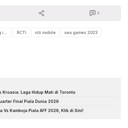
0
link streaming indonesia vs kamboja
RCTI
rcti mobile
sea games 2023
s Kroasia: Laga Hidup Mati di Toronto
arter Final Piala Dunia 2026
 Vs Kamboja Piala AFF 2026, Klik di Sini!