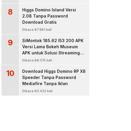
8
Higgs Domino Island Versi
2.08 Tanpa Password
Download Gratis
Dibaca 67.861 kali
9
SiMontok 185.62 l53 200 APK
Versi Lama Bokeh Museum
APK untuk Solusi Streaming
Video Bokeh Tanpa Batas
Dibaca 66.515 kali
10
Download Higgs Domino RP X8
Speeder Tanpa Password
Mediafire Tanpa Iklan
Dibaca 63.422 kali