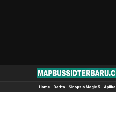
Map Bussid Terbaru
MapBussidTerbaru.com | Pusat Download 
Home
Berita
Sinopsis Magic 5
Aplika