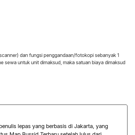
(scanner) dan fungsi penggandaan/fotokopi sebanyak 1
me sewa untuk unit dimaksud, maka satuan biaya dimaksud
penulis lepas yang berbasis di Jakarta, yang
us Map Bussid Terbaru setelah lulus dari