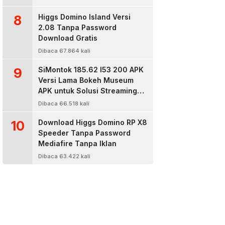
8
Higgs Domino Island Versi
2.08 Tanpa Password
Download Gratis
Dibaca 67.864 kali
9
SiMontok 185.62 l53 200 APK
Versi Lama Bokeh Museum
APK untuk Solusi Streaming
Video Bokeh Tanpa Batas
Dibaca 66.518 kali
10
Download Higgs Domino RP X8
Speeder Tanpa Password
Mediafire Tanpa Iklan
Dibaca 63.422 kali