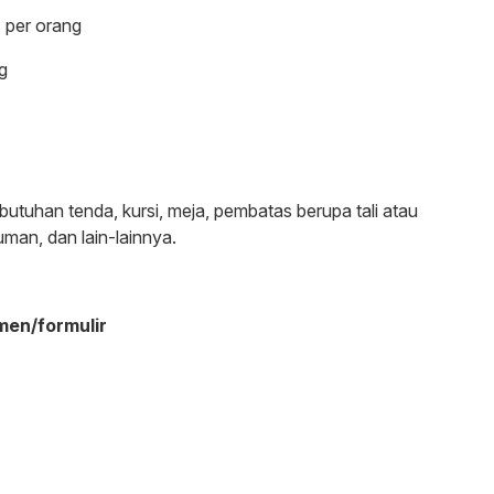
 per orang
g
uhan tenda, kursi, meja, pembatas berupa tali atau
an, dan lain-lainnya.
men/formulir