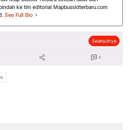
pindah ke tim editorial Mapbussidterbaru.com
3.
See Full Bio
Selanjutnya
0
ps