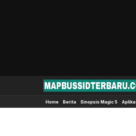
Map Bussid Terbaru
MapBussidTerbaru.com | Pusat Download 
Home
Berita
Sinopsis Magic 5
Aplika