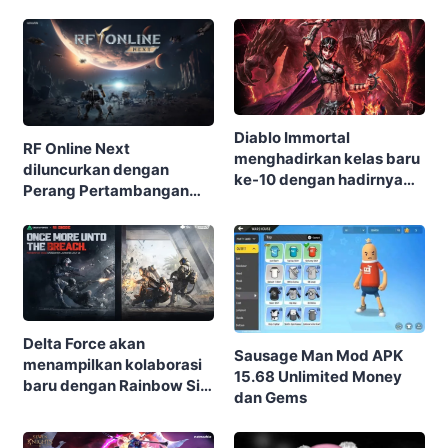
Diablo Immortal
RF Online Next
menghadirkan kelas baru
diluncurkan dengan
ke-10 dengan hadirnya
Perang Pertambangan
Warlock
besar-besaran, Biosuit
keren, dan robot-robot
raksasa di perangkat
seluler dan PC
Delta Force akan
Sausage Man Mod APK
menampilkan kolaborasi
15.68 Unlimited Money
baru dengan Rainbow Six
dan Gems
Siege di musim terbaru