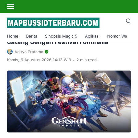
›
Home
Game
Genshin Impact memudahkan banyak
hal dalam pembaruan v4.3 yang akan
Home
Berita
Sinopsis Magic 5
Aplikasi
Nomor Wa
S
datang dengan Festival Fontinalia
Aditya Pratama
.
Kamis, 6 Agustus 2026 14:13 WIB
2 min read