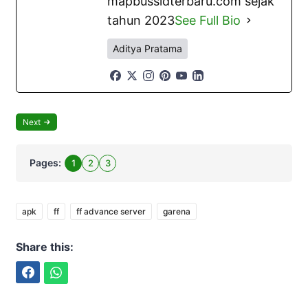
mapbussidterbaru.com sejak
tahun 2023
See Full Bio
Aditya Pratama
Next
Pages:
1
2
3
apk
ff
ff advance server
garena
Share this:
Facebook
WhatsApp