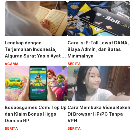
Lengkap dengan
Cara Isi E-Toll Lewat DANA,
Terjemahan Indonesia,
Biaya Admin, dan Batas
Alquran Surat Yasin Ayat 1-
Minimalnya
83
AGAMA
BERITA
Bosbosgames Com: Top Up
Cara Membuka Video Bokeh
dan Klaim Bonus Higgs
Di Browser HP/PC Tanpa
Domino RP
VPN
BERITA
BERITA