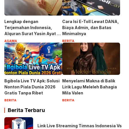
Lengkap dengan
Cara Isi E-Toll Lewat DANA,
Terjemahan Indonesia,
Biaya Admin, dan Batas
Alquran Surat Yasin Ayat 1-
Minimalnya
83
AGAMA
BERITA
Bgibola Live TV Apk: Solusi
Menyelami Makna di Balik
Nonton Piala Dunia 2026
Lirik Lagu Meleleh Bahagia
Gratis Tanpa Ribet
Mila Valen
BERITA
BERITA
Berita Terbaru
Link Live Streaming Timnas Indonesia Vs