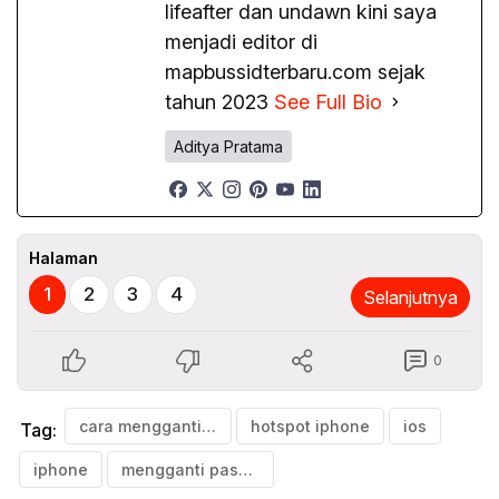
lifeafter dan undawn kini saya
menjadi editor di
mapbussidterbaru.com sejak
tahun 2023
See Full Bio
Aditya Pratama
Halaman
1
2
3
4
Selanjutnya
0
cara mengganti nama hotspot
hotspot iphone
ios
Tag:
iphone
mengganti pasword hotspot