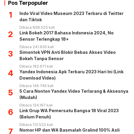
Pos Terpopuler
1
Indo Viral Video Museum 2023 Terbaru di Twitter
dan Tiktok
Dibaca 608.525 kali
2
Link Bokeh 2017 Bahasa Indonesia 2024, No
Sensor Terlengkap 18+
Dibaca 241.930 kali
3
Simontok VPN Anti Blokir Bebas Akses Video
Bokeh Tanpa Sensor
Dibaca 192.971 kali
4
Yandex Indonesia Apk Terbaru 2023 Hari Ini (Link
Download Video)
Dibaca 146.746 kali
5
5 Cara Nonton Yandex Video Terlarang & Aksesnya
(Mudah)
Dibaca 124.197 kali
6
Link Grup WA Pemersatu Bangsa 18 Viral 2023
(Belum Penuh)
Dibaca 113.522 kali
7
Nomor HP dan WA Basmalah Gralind 100% Asli