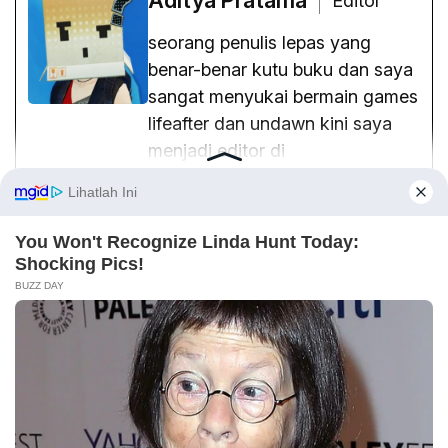
Aditya Pratama
Editor
seorang penulis lepas yang
benar-benar kutu buku dan saya
sangat menyukai bermain games
lifeafter dan undawn kini saya
menjadi editor di
mapbussidterbaru.com sejak
tahun 2023
See Full Bio
Aditya Pratama
0
kredit hp
kredivo
lazada
paylater
Tag: