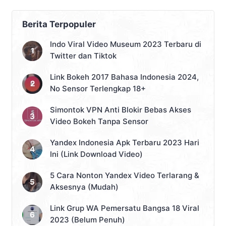
kemudahan untuk berbelanja online.
Tidak perlu khawatir lagi dengan
minimnya uang saat ingin membeli
Berita Terpopuler
barang impian, karena sudah ada fitur
paylater. Adapun fitur ini
Indo Viral Video Museum 2023 Terbaru di
memungkinkan pengguna membeli
Twitter dan Tiktok
barang dengan meminjam uang […]
Link Bokeh 2017 Bahasa Indonesia 2024,
No Sensor Terlengkap 18+
Simontok VPN Anti Blokir Bebas Akses
Video Bokeh Tanpa Sensor
Yandex Indonesia Apk Terbaru 2023 Hari
Ini (Link Download Video)
5 Cara Nonton Yandex Video Terlarang &
Aksesnya (Mudah)
Link Grup WA Pemersatu Bangsa 18 Viral
2023 (Belum Penuh)