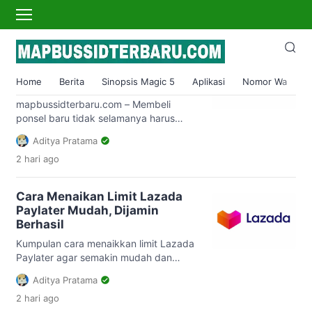
paylater
Cara Kredit HP di Lazada
Tanpa DP, BCA, Kredivo, dan
Home
Berita
Sinopsis Magic 5
Aplikasi
Nomor Wa
S
Paylater Dengan Mudah
mapbussidterbaru.com – Membeli
ponsel baru tidak selamanya harus
tunai atau cash, kamu juga bisa
Aditya Pratama
mendapatkannya lewat pembelian
2 hari
ago
secara kredit. Ketahui cara kredit HP di
Lazada dengan mudah dan cepat di-
acc. Saat ini handphone sudah menjadi
Cara Menaikan Limit Lazada
salah satu kebutuhan yang dibutuhkan
Paylater Mudah, Dijamin
oleh banyak orang. Bertindak sebagai
Berhasil
alat komunikasi, smartphone bisa
menghubungkan banyak orang hanya
Kumpulan cara menaikkan limit Lazada
dalam satu […]
Paylater agar semakin mudah dan
nyaman berbelanja online. Ada banyak
Aditya Pratama
metode yang bisa digunakan. Saat ini
2 hari
ago
e-commerce menawarkan banyak