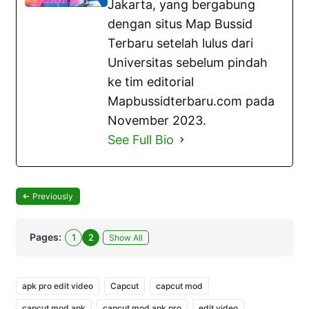
Jakarta, yang bergabung
dengan situs Map Bussid
Terbaru setelah lulus dari
Universitas sebelum pindah
ke tim editorial
Mapbussidterbaru.com pada
November 2023.
See Full Bio
Previously
Pages:
1
2
Show All
apk pro edit video
Capcut
capcut mod
capcut mod apk
capcut mod apk pro
edit video