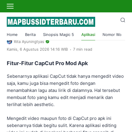
›
Home
Aplikasi
CapCut Mod Apk Pro Edit Video Tanpa
Watermark Terbaru 2023
Home
Berita
Sinopsis Magic 5
Aplikasi
Nomor Wa
S
Rita Ayuningtyas
.
Kamis, 6 Agustus 2026 14:16 WIB
7 min read
Fitur-Fitur CapCut Pro Mod Apk
Sebenarnya aplikasi CapCut tidak hanya mengedit video
saja, kamu juga bisa mengedit foto dengan
menambahkan lagu atau lirik di dalamnya. Hal tersebut
membuat foto yang kamu edit menjadi menarik dan
terlihat lebih aesthetic.
Mengedit video maupun foto di CapCut pro apk ini
sebenarnya tidak begitu sulit. Karena aplikasi editing