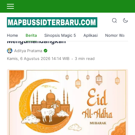
›
Home
Berita
Bacaan Takbiran Idul Adha Lengkap
Beserta Arti dan Waktu
Home
Berita
Sinopsis Magic 5
Aplikasi
Nomor Wa
S
Mengumandangkan
Aditya Pratama
.
Kamis, 6 Agustus 2026 14:14 WIB
3 min read