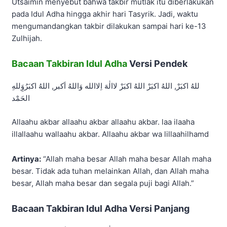
Utsaimin menyebut bahwa takbir mutlak itu diberlakukan
pada Idul Adha hingga akhir hari Tasyrik. Jadi, waktu
mengumandangkan takbir dilakukan sampai hari ke-13
Zulhijah.
Bacaan Takbiran Idul Adha
Versi Pendek
للهُ اكبَرْ, اللهُ اكبَرْ اللهُ اكبَرْ لاالٰهَ اِلاالله وَاللهُ اَكبر, اللهُ اكبَرُوَِللهِ
الحَمْد
Allaahu akbar allaahu akbar allaahu akbar. laa ilaaha
illallaahu wallaahu akbar. Allaahu akbar wa lillaahilhamd
Artinya:
“Allah maha besar Allah maha besar Allah maha
besar. Tidak ada tuhan melainkan Allah, dan Allah maha
besar, Allah maha besar dan segala puji bagi Allah.”
Bacaan Takbiran Idul Adha Versi Panjang