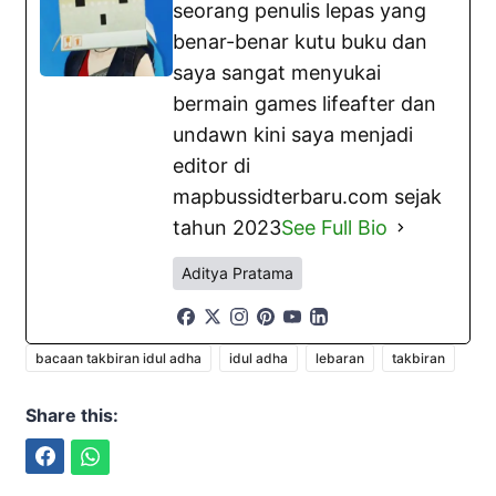
seorang penulis lepas yang
benar-benar kutu buku dan
saya sangat menyukai
bermain games lifeafter dan
undawn kini saya menjadi
editor di
mapbussidterbaru.com sejak
tahun 2023
See Full Bio
Aditya Pratama
bacaan takbiran idul adha
idul adha
lebaran
takbiran
Share this:
Facebook
WhatsApp