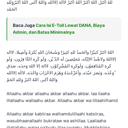
للهُ اكبَرْ, اللهُ اكبَرْ اللهُ اكبَرْ لاالٰهَ اِلاالله وَاللهُ اَكبر, اللهُ اكبَرُوَِللهِ
الحَمْد
Baca Juga
Cara Isi E-Toll Lewat DANA, Biaya
Admin, dan Batas Minimalnya
اللهُ اكبَرْ كبيْرًا والحَمدُ للهِ كثِيرًا وَسُبحَانَ اللهِ بُكرَةً واَصِيلا، لااله
اِلااللهُ ولانعْبدُ الاإيّاه، مُخلِصِينَ لَه الدّ يْن، وَلَو كَرِهَ الكَا فِرُون، وَلَو
كرِهَ المُنَافِقوْن، وَلَوكرِهَ المُشْرِكوْن، لاالهَ اِلا اللهَ وَحدَه، صَدَق
ُوَعْدَه، وَنَصَرَ عبْدَه، وَأعَزّجُندَهُ وَهَزَمَ الاحْزَابَ وَاحْدَه، لاالٰهَ اِلاالله
وَاللهُ اَكبر، اللهُ اكبَرُ وَِللهِ الحَمْ
Allaahu akbar allaahu akbar allaahu akbar. laa ilaaha
illallaahu wallaahu akbar. Allaahu akbar wa lillaahilhamd
Allaahu akbar kabiiraa walhamdulillaahi katsiiraa,
wasubhaanallaahi bukrataw wa ashillaa. Laailaaha
illallallahu walaa na’budu illaa iyyaahu. Mukhlishiina