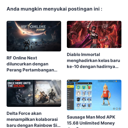
Anda mungkin menyukai postingan ini :
Diablo Immortal
RF Online Next
menghadirkan kelas baru
diluncurkan dengan
ke-10 dengan hadirnya
Perang Pertambangan
Warlock
besar-besaran, Biosuit
keren, dan robot-robot
raksasa di perangkat
seluler dan PC
Delta Force akan
Sausage Man Mod APK
menampilkan kolaborasi
15.68 Unlimited Money
baru dengan Rainbow Six