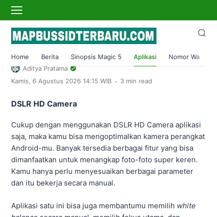
›
Home
Aplikasi
Aplikasi Bokeh Playstore No Sensor Bikin
Penasaran
Home
Berita
Sinopsis Magic 5
Aplikasi
Nomor Wa
S
Aditya Pratama
.
Kamis, 6 Agustus 2026 14:15 WIB
3 min read
DSLR HD Camera
Cukup dengan menggunakan DSLR HD Camera aplikasi
saja, maka kamu bisa mengoptimalkan kamera perangkat
Android-mu. Banyak tersedia berbagai fitur yang bisa
dimanfaatkan untuk menangkap foto-foto super keren.
Kamu hanya perlu menyesuaikan berbagai parameter
dan itu bekerja secara manual.
Aplikasi satu ini bisa juga membantumu memilih
white