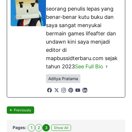
seorang penulis lepas yang
benar-benar kutu buku dan
saya sangat menyukai
bermain games lifeafter dan
undawn kini saya menjadi
editor di
mapbussidterbaru.com sejak
tahun 2023
See Full Bio
Aditya Pratama
Previously
Pages:
1
2
3
Show All