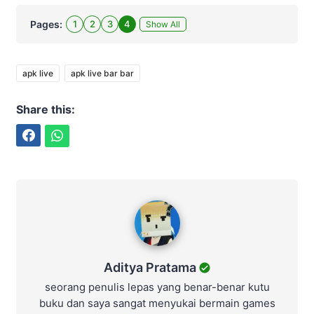
Pages:
1
2
3
4
Show All
apk live
apk live bar bar
Share this:
Facebook
WhatsApp
Aditya Pratama
Aditya Pratama
seorang penulis lepas yang benar-benar kutu
buku dan saya sangat menyukai bermain games