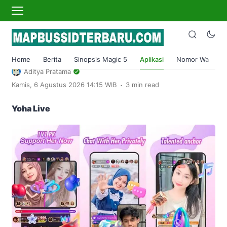
›
Home
Aplikasi
APK Live Bar Bar Mod No Lock Room
Gratis Terbaru 2024
Home
Berita
Sinopsis Magic 5
Aplikasi
Nomor Wa
S
Aditya Pratama
.
Kamis, 6 Agustus 2026 14:15 WIB
3 min read
Yoha Live