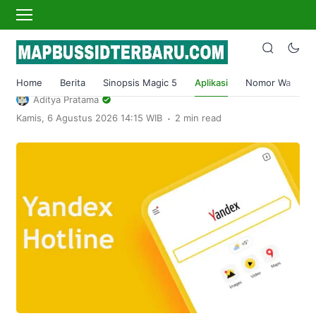
›
Home
Aplikasi
Yandex Hotline Bokeh Museum Full HD
Gratis Terbaru 2024
Home
Berita
Sinopsis Magic 5
Aplikasi
Nomor Wa
S
Aditya Pratama
.
Kamis, 6 Agustus 2026 14:15 WIB
2 min read