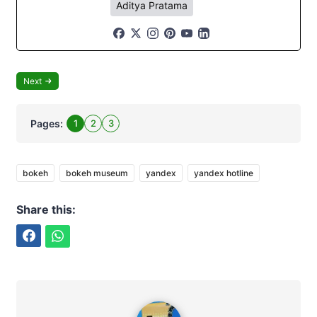
Aditya Pratama
Next
Pages:
1
2
3
bokeh
bokeh museum
yandex
yandex hotline
Share this:
Facebook
WhatsApp
Aditya Pratama