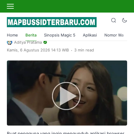
›
Home
Berita
Yandex Browser Dark Mode Download
Terbaru 2023 Free VPN
Home
Berita
Sinopsis Magic 5
Aplikasi
Nomor Wa
S
Aditya Pratama
.
Kamis, 6 Agustus 2026 14:13 WIB
3 min read
Buat pengguna yang ingin mengunduh aplikasi browser