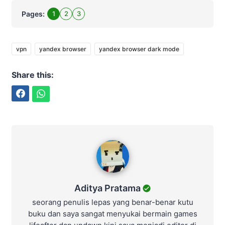
Pages:
1
2
3
vpn
yandex browser
yandex browser dark mode
Share this:
Facebook
WhatsApp
Aditya Pratama
Aditya Pratama
seorang penulis lepas yang benar-benar kutu
buku dan saya sangat menyukai bermain games