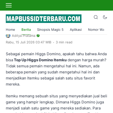
›
Home
Berita
Top Up Higgs Domino Itemku Murah
Terbaru 2024!
Home
Berita
Sinopsis Magic 5
Aplikasi
Nomor Wa
S
Aditya Pratama
.
Rabu, 15 Juli 2026 03:47 WIB
3 min read
Sebagai pemain Higgs Domino, apakah tahu bahwa Anda
bisa
Top Up Higgs Domino Itemku
dengan harga murah?
Tidak semua pemain mengetahui hal ini. Namun, ada
beberapa pemain yang sudah mengetahui hal ini dan
menjadikan Itemku sebagai salah satu situs favorit
mereka.
Itemku memang sebuah situs yang menyediakan jual beli
game yang hampir lengkap. Dimana Higgs Domino juga
menjadi salah satu game yang mereka sediakan. Para