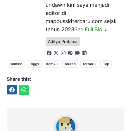
undawn kini saya menjadi
editor di
mapbussidterbaru.com sejak
tahun 2023
See Full Bio
Aditya Pratama
Domino
Higgs
itemku
murah
terbaru
Top
Share this:
Facebook
WhatsApp
Aditya Pratama