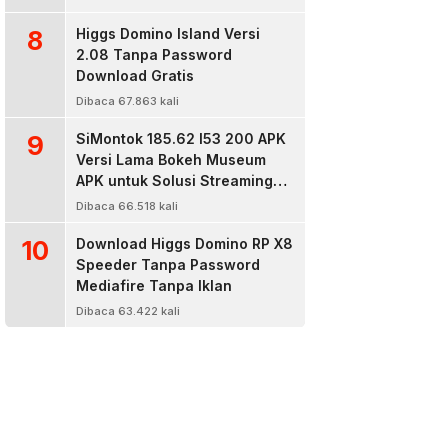
8
Higgs Domino Island Versi
2.08 Tanpa Password
Download Gratis
Dibaca 67.863 kali
9
SiMontok 185.62 l53 200 APK
Versi Lama Bokeh Museum
APK untuk Solusi Streaming
Video Bokeh Tanpa Batas
Dibaca 66.518 kali
10
Download Higgs Domino RP X8
Speeder Tanpa Password
Mediafire Tanpa Iklan
Dibaca 63.422 kali