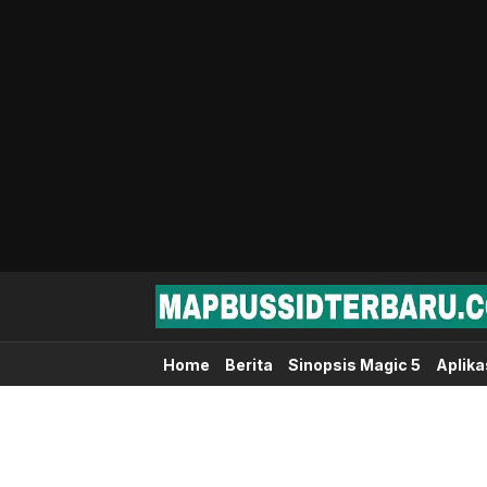
Map Bussid Terbaru
MapBussidTerbaru.com | Pusat Download 
Home
Berita
Sinopsis Magic 5
Aplika