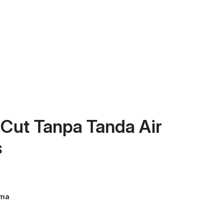
ut Tanpa Tanda Air
s
ama