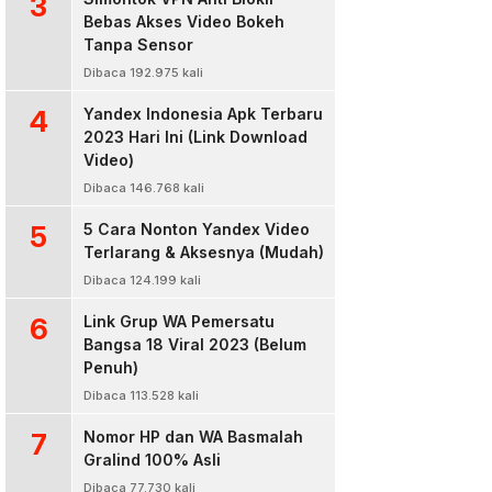
3
Bebas Akses Video Bokeh
Tanpa Sensor
Dibaca 192.975 kali
4
Yandex Indonesia Apk Terbaru
2023 Hari Ini (Link Download
Video)
Dibaca 146.768 kali
5
5 Cara Nonton Yandex Video
Terlarang & Aksesnya (Mudah)
Dibaca 124.199 kali
6
Link Grup WA Pemersatu
Bangsa 18 Viral 2023 (Belum
Penuh)
Dibaca 113.528 kali
7
Nomor HP dan WA Basmalah
Gralind 100% Asli
Dibaca 77.730 kali