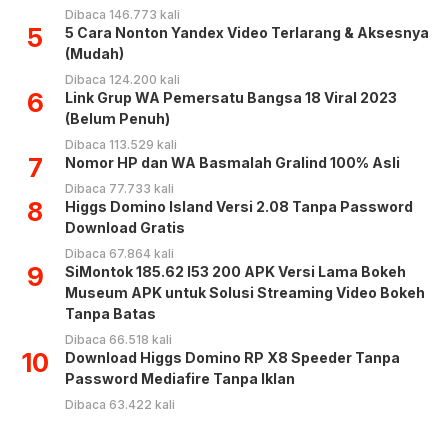
Dibaca 146.773 kali
5
5 Cara Nonton Yandex Video Terlarang & Aksesnya
(Mudah)
Dibaca 124.200 kali
6
Link Grup WA Pemersatu Bangsa 18 Viral 2023
(Belum Penuh)
Dibaca 113.529 kali
7
Nomor HP dan WA Basmalah Gralind 100% Asli
Dibaca 77.733 kali
8
Higgs Domino Island Versi 2.08 Tanpa Password
Download Gratis
Dibaca 67.864 kali
9
SiMontok 185.62 l53 200 APK Versi Lama Bokeh
Museum APK untuk Solusi Streaming Video Bokeh
Tanpa Batas
Dibaca 66.518 kali
10
Download Higgs Domino RP X8 Speeder Tanpa
Password Mediafire Tanpa Iklan
Dibaca 63.422 kali