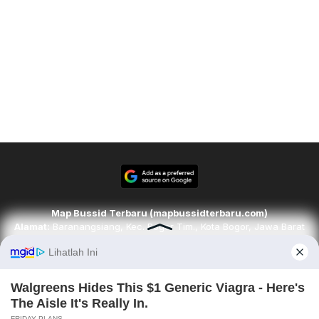
Map Bussid Terbaru (mapbussidterbaru.com)
Alamat:
Baranangsiang, Kec. Bogor Tim., Kota Bogor, Jawa Barat
16143
Email:
redaksi@mapbussidterbaru.com
Telepon
: 6283142498068
Ikuti kami di