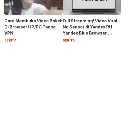
Cara Membuka Video Bokeh
Full Streaming! Video Viral
Di Browser HP/PC Tanpa
No Sensor di Yandex RU
VPN
Yandex Blue Browser,
Privasi Aman Terbaru 2023
BERITA
BERITA