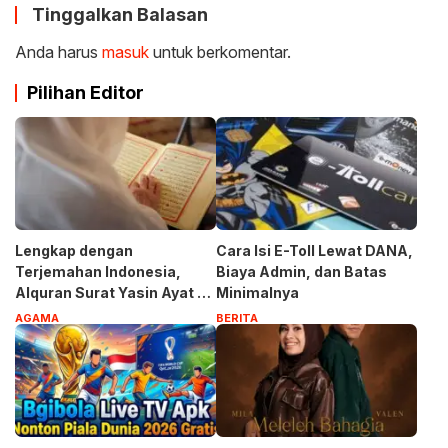
Tinggalkan Balasan
Anda harus
masuk
untuk berkomentar.
Pilihan Editor
Lengkap dengan
Cara Isi E-Toll Lewat DANA,
Terjemahan Indonesia,
Biaya Admin, dan Batas
Alquran Surat Yasin Ayat 1-
Minimalnya
83
AGAMA
BERITA