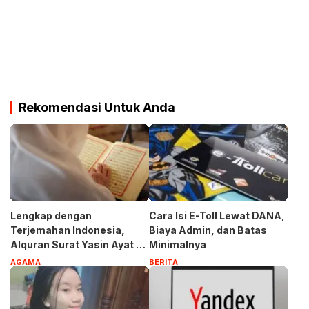
Rekomendasi Untuk Anda
Lengkap dengan
Cara Isi E-Toll Lewat DANA,
Terjemahan Indonesia,
Biaya Admin, dan Batas
Alquran Surat Yasin Ayat 1-
Minimalnya
83
AGAMA
BERITA