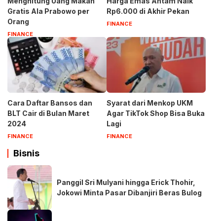
Menghitung Uang Makan
Harga Emas Antam Naik
Gratis Ala Prabowo per
Rp6.000 di Akhir Pekan
Orang
FINANCE
FINANCE
Cara Daftar Bansos dan
Syarat dari Menkop UKM
BLT Cair di Bulan Maret
Agar TikTok Shop Bisa Buka
2024
Lagi
FINANCE
FINANCE
Bisnis
Panggil Sri Mulyani hingga Erick Thohir,
Jokowi Minta Pasar Dibanjiri Beras Bulog