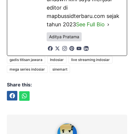
editor di
mapbussidterbaru.com sejak
tahun 2023
See Full Bio
Aditya Pratama
gadis titisan jawara
Indosiar
live streaming indosiar
mega series indosiar
sinemart
Share this:
Facebook
WhatsApp
Aditya Pratama