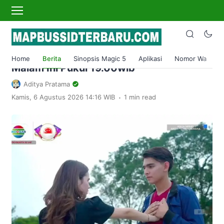
›
Home
Berita
Saksikan Mega Series Gadis Titisan
Jawara, Episode Jumat 11 Agustus 2023
Home
Berita
Sinopsis Magic 5
Aplikasi
Nomor Wa
S
Malam Ini Pukul 19.00wib
Aditya Pratama
.
Kamis, 6 Agustus 2026 14:16 WIB
1 min read