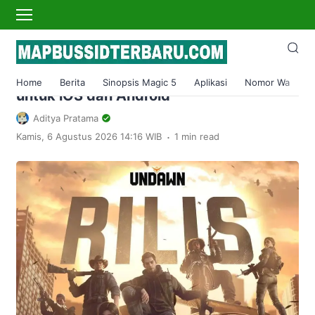
›
Home
Game
Resmi Undawn Game Akan Rilis Juni
2023 dan Mulai Membuka Pra registrasi
Home
Berita
Sinopsis Magic 5
Aplikasi
Nomor Wa
S
untuk iOS dan Android
Aditya Pratama
.
Kamis, 6 Agustus 2026 14:16 WIB
1 min read