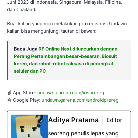
Juni 2023 di Indonesia, Singapura, Malaysia, Filipina,
dan Thailand.
Buat kalian yang mau melakukan pra registrasi Undawn
kalian bisa mengunjungi tautan di bawah:
Baca Juga
RF Online Next diluncurkan dengan
Perang Pertambangan besar-besaran, Biosuit
keren, dan robot-robot raksasa di perangkat
seluler dan PC
🍎 App Store:
undawn.garena.com/iosprereg
🤖 Google Play:
undawn.garena.com/androidprereg
Aditya Pratama
Editor
seorang penulis lepas yang