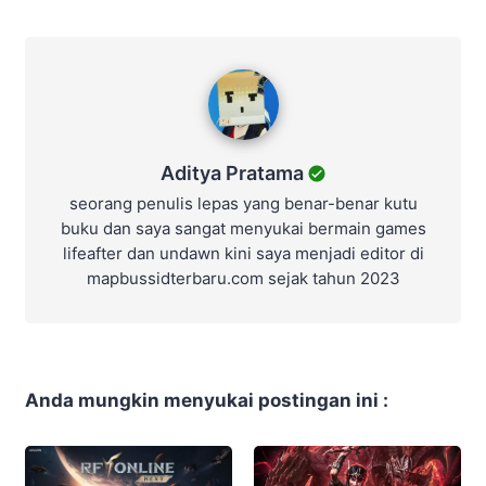
Aditya Pratama
Aditya Pratama
seorang penulis lepas yang benar-benar kutu
buku dan saya sangat menyukai bermain games
lifeafter dan undawn kini saya menjadi editor di
mapbussidterbaru.com sejak tahun 2023
Anda mungkin menyukai postingan ini :