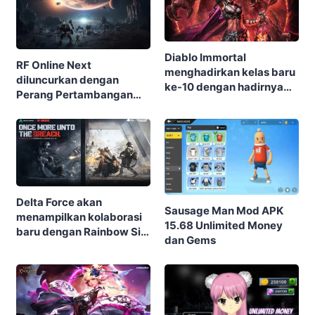
Diablo Immortal
RF Online Next
menghadirkan kelas baru
diluncurkan dengan
ke-10 dengan hadirnya
Perang Pertambangan
Warlock
besar-besaran, Biosuit
keren, dan robot-robot
raksasa di perangkat
seluler dan PC
Delta Force akan
Sausage Man Mod APK
menampilkan kolaborasi
15.68 Unlimited Money
baru dengan Rainbow Six
dan Gems
Siege di musim terbaru