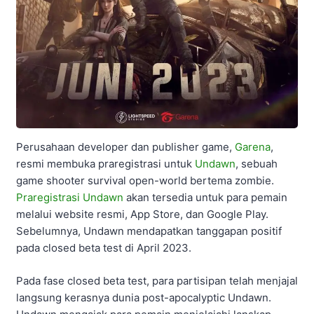
Perusahaan developer dan publisher game,
Garena
,
resmi membuka praregistrasi untuk
Undawn
, sebuah
game shooter survival open-world bertema zombie.
Praregistrasi Undawn
akan tersedia untuk para pemain
melalui website resmi, App Store, dan Google Play.
Sebelumnya, Undawn mendapatkan tanggapan positif
pada closed beta test di April 2023.
Pada fase closed beta test, para partisipan telah menjajal
langsung kerasnya dunia post-apocalyptic Undawn.