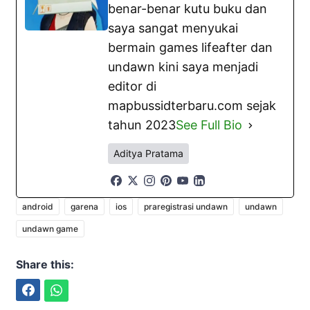
benar-benar kutu buku dan
saya sangat menyukai
bermain games lifeafter dan
undawn kini saya menjadi
editor di
mapbussidterbaru.com sejak
tahun 2023
See Full Bio
Aditya Pratama
android
garena
ios
praregistrasi undawn
undawn
undawn game
Share this:
Facebook
WhatsApp